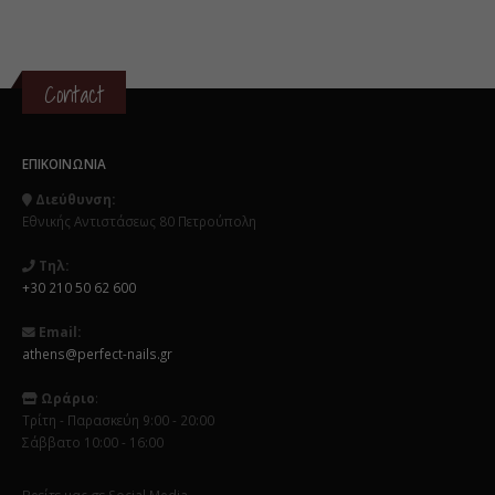
Contact
ΕΠΙΚΟΙΝΩΝΊΑ
Διεύθυνση:
Εθνικής Αντιστάσεως 80 Πετρούπολη
Τηλ:
+30 210 50 62 600
Email:
athens@perfect-nails.gr
Ωράριο
:
Τρίτη - Παρασκεύη 9:00 - 20:00
Σάββατο 10:00 - 16:00