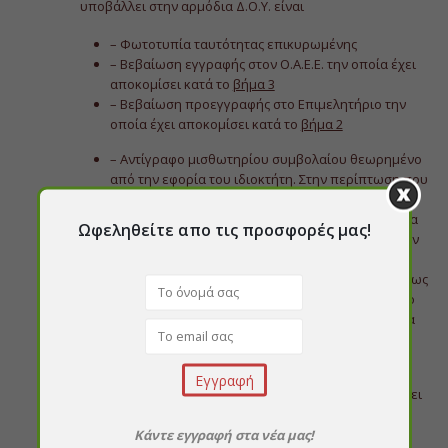
υποβάλλει στην αρμόδια Δ.Ο.Υ. είναι
– Φωτοτυπία ταυτότητας επικυρωμένης
– Βεβαίωση εγγραφής στον Ο.Α.Ε.Ε. την οποία έχει
αποκομίσει κατά το
βήμα 3
– Βεβαίωση προεγγραφής στο Επιμελητήριο την
οποία έχει αποκομίσει κατά το
βήμα 2
– Αντίγραφο μισθωτηρίου συμβολαίου θεωρημένο
από την εφορία του ιδιοκτήτη. Στην περίπτωση που
πρόκειται για ιδιόκτητο κτίριο χρειάζεται
φωτοτυπία του συμβολαίου αγοράς, Ε9 ή ΕΤΑΚ. Για
Ωφεληθείτε απο τις προσφορές μας!
την περίπτωση που το ίδιο κτίριο δηλώνει και σαν
κατοικία του, απαιτείται υπεύθυνη δήλωση του
ιδίου ότι θα χρησιμοποιηθεί μέρος της κατοικίας ως
επαγγελματική έδρα. Σε περίπτωση που το κτίριο
παραχωρείται δωρεάν στον καταστηματάρχη, μια
υπεύθυνη δήλωση του Ν1599/86 με γνησίο της
υπογραφής από δημόσια αρχή αρκεί.
Στην αρμόδια Δ.Ο.Υ ο ενδιαφερόμενος θα συμπληρώσει
τη
Δήλωση Έναρξης – Μεταβολής (Μ2-Μ1)
, στη
συνέχεια θα περάσει από τον έφορο για την
Κάντε εγγραφή στα νέα μας!