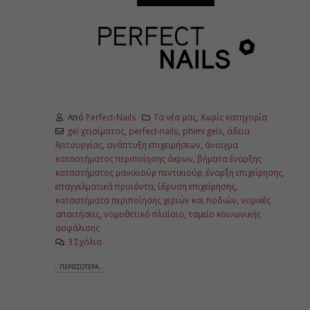
Από
Perfect-Nails
Τα νέα μας
,
Χωρίς κατηγορία
gel χτισίματος
,
perfect-nails
,
phimi gels
,
άδεια
λειτουργίας
,
ανάπτυξη επιχειρήσεων
,
άνοιγμα
καταστήματος περιποίησης άκρων
,
βήματα έναρξης
καταστήματος μανικιούρ πεντικιούρ
,
έναρξη επιχείρησης
,
επαγγελματικά προϊόντα
,
ίδρυση επιχείρησης
,
καταστήματα περιποίησης χεριών και ποδιών
,
νομικές
απαιτήσεις
,
νομοθετικό πλαίσιο
,
ταμείο κοινωνικής
ασφάλισης
3 Σχόλια
ΠΕΡΙΣΣΌΤΕΡΑ...