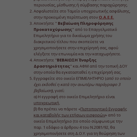
περιουσίας, μίσθωσης ή σύμβασης παραχώρησης.
Ασφαλιστείτε στο Ταμείο υποχρεωτικής ασφάλισης,
στην προκειμένη περίπτωση στον
Ο.Α.Ε.Ε.
Αποκτήστε "
Βεβαίωση Πληροφόρησης
Προκατοχύρωσης
" από το Επαγγελματικό
Επιμελητήριο για το δικαίωμα χρήσης του
διακριτικού τίτλου που σκοπεύετε να
χρησιμοποιήσετε στην επιχείρησή σας, αφού
ελέγξετε την επωνυμία και την καταχωρήσετε.
Αποκτήστε "
ΒΕΒΑΙΩΣΗ Έναρξης
Δραστηριότητας
" και ΑΦΜ από την τοπική ΔΟΥ
στην οποία θα εγκατασταθεί η επιχείρησή σας.
Εγγραφείτε στο οικείο ΕΠΙΜΕΛΗΤΗΡΙΟ (
από το οποίο
έχει εκδοθεί η κατά την ανωτέρω παράγραφο 3
βεβαίωση
), γιατί:
α) Η εγγραφή στο οικείο Επιμελητήριο είναι
υποχρεωτική
,
β) θα πρέπει να πάρετε «
Πιστοποιητικό Εγγραφής
και καταβολής των ετήσιων εισφορών
» από το
οικείο Επιμελητήριο (το οποίο σύμφωνα με την
παρ. 1 εδάφιο α άρθρου 4 του Ν.2081/92, θα
χρησιμοποιήσετε στη Δ.Ο.Υ. για τη θεώρηση των