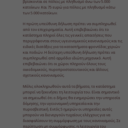
βρίσκονται σε πόλεις με πληθυσμό άνω των 5.000
κατοίκων. Και 75 ευρώ για πόλεις με πληθυσμό κάτω
των 5.000 κατοίκων.
Η πρώτη υπεύθυνη δήλωση πρέπει να συμπληρωθεί
από τον επιχειρηματία. Αυτή επιβεβαιώνει ότι το
κατάστημα πληροί όλες τις γενικές απαιτήσεις που
περιγράφονται στους υγειονομικούς κανονισμούς και τις
ειδικές διατάξεις για τα καταστήματα φροντίδας χεριών
και ποδιών. Η δεύτερη υπεύθυνη δήλωση πρέπει να
συμπληρωθεί από αρμόδιο ιδιώτη μηχανικό. Αυτή
επιβεβαιώνει ότι οι χώροι πληρούν όλους τους
οικοδομικούς, πυροπροστατευτικούς και άλλους
σχετικούς κανονισμούς.
Μόλις ολοκληρωθούν αυτά τα βήματα, το κατάστημα
μπορεί να ξεκινήσει τη λειτουργία του. Είναι σημαντικό
να σημειωθεί ότι ο δήμος θα ενημερώσει την υπηρεσία
δόμησης, την υγειονομική υπηρεσία και την
πυροσβεστική. Εντός 5 ημερών οι υπηρεσίες αυτές
μπορούν να διενεργούν τυχαίους ελέγχους για να
διασφαλίσουν τη συμμόρφωση με τους κανονισμούς. Σε
περίπτωση μη συμμόρφωσης, η λειτουργία του