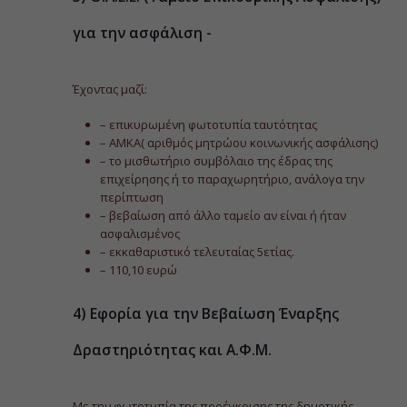
για την ασφάλιση -
Έχοντας μαζί:
– επικυρωμένη φωτοτυπία ταυτότητας
– ΑΜΚΑ( αριθμός μητρώου κοινωνικής ασφάλισης)
– το μισθωτήριο συμβόλαιο της έδρας της
επιχείρησης ή το παραχωρητήριο, ανάλογα την
περίπτωση
– βεβαίωση από άλλο ταμείο αν είναι ή ήταν
ασφαλισμένος
– εκκαθαριστικό τελευταίας 5ετίας.
– 110,10 ευρώ
4) Εφορία για την Βεβαίωση Έναρξης
Δραστηριότητας και Α.Φ.Μ.
Με την φωτοτυπία της προέγκρισης της δημοτικής