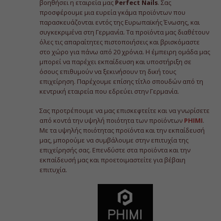
βοηθήσει η εταιρεία μας
Perfect Νails
. Σας
προσφέρουμε μια ευρεία γκάμα προϊόντων που
παρασκευάζονται εντός της Ευρωπαϊκής Ένωσης, και
συγκεκριμένα στη Γερμανία. Τα προϊόντα μας διαθέτουν
όλες τις απαραίτητες πιστοποιήσεις και βρισκόμαστε
στο χώρο για πάνω από 20 χρόνια. Η έμπειρη ομάδα μας
μπορεί να παρέχει εκπαίδευση και υποστήριξη σε
όσους επιθυμούν να ξεκινήσουν τη δική τους
επιχείρηση. Παρέχουμε επίσης τίτλο σπουδών από τη
κεντρική εταιρεία που εδρεύει στην Γερμανία.
Σας προτρέπουμε να μας επισκεφτείτε και να γνωρίσετε
από κοντά την υψηλή ποιότητα των προϊόντων
PHIMI
.
Με τα υψηλής ποιότητας προϊόντα και την εκπαίδευσή
μας, μπορούμε να συμβάλουμε στην επιτυχία της
επιχείρησής σας. Επενδύστε στα προϊόντα και την
εκπαίδευσή μας και προετοιμαστείτε για βέβαιη
επιτυχία.