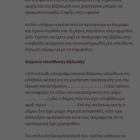
αρχής και την βεβαίωση που χορηγείται μπορεί να
πραγματοποιηθεί έναρξη στην εφορία.
Αν δεν υπάρχει κανένα από τα προηγούμενα έγγραφα
και έχουν περάσει και 15 μέρες πηγαίνετε στην αρμόδια
ΔΟΥ. Πρέπει να έχετε μαζί το αντίγραφο της βεβαίωσης
υποβολής αιτήματος και να συμπληρωθεί μία υπεύθυνη
δήλωση σύμφωνα με τα παρακάτω:
Κείμενο υπεύθυνης δήλωσης
«Ο/Η κάτωθι υπογράφων/ουσα δηλώνω υπεύθυνα ότι
υπέβαλα αίτηση για τη χορήγηση προέγκρισης για την
ίδρυση καταστήματος …………………………..( εδώ πρέπει
να αναφέρει το είδος του καταστήματος) στο Δήμο
………………..( εδώ ο δήμος που την έχει υποβάλει) με
αριθ. πρωτ. ……………………. Επί της αιτήσεως αυτής ο
Δήμος δεν έχει μέχρι σήμερα αποφανθεί, ούτε έχει
απαντήσει αρνητικά και συνεπώς τεκμαίρεται ότι η
προέγκριση έχει χορηγηθεί».
Τα υπόλοιπα δικαιολογητικά που πρέπει κάποιος να