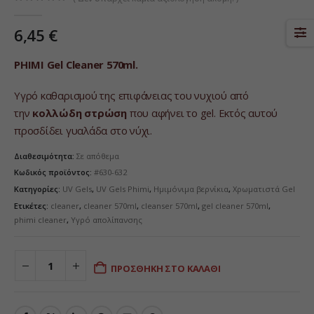
0
από 5
6,45
€
PHIMI Gel Cleaner 570ml.
Υγρό καθαρισμού της επιφάνειας του νυχιού από
την
κολλώδη στρώση
που αφήνει το gel. Εκτός αυτού
προσδίδει γυαλάδα στο νύχι.
Διαθεσιμότητα:
Σε απόθεμα
Κωδικός προϊόντος:
#630-632
Κατηγορίες:
UV Gels
,
UV Gels Phimi
,
Ημιμόνιμα βερνίκια
,
Χρωματιστά Gel
Ετικέτες:
cleaner
,
cleaner 570ml
,
cleanser 570ml
,
gel cleaner 570ml
,
phimi cleaner
,
Υγρό απολίπανσης
ΠΡΟΣΘΉΚΗ ΣΤΟ ΚΑΛΆΘΙ