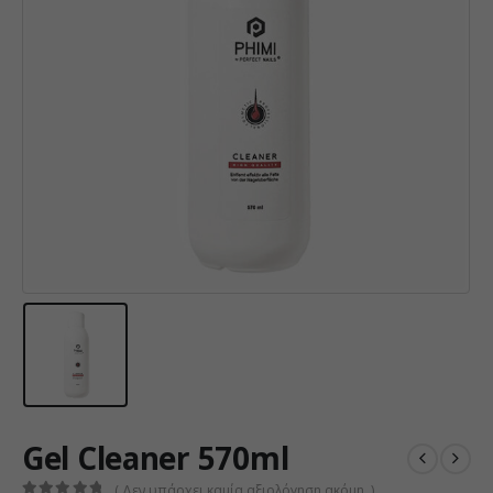
Gel Cleaner 570ml
( Δεν υπάρχει καμία αξιολόγηση ακόμη. )