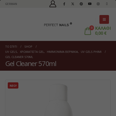
GERMAN
ΚΑΛΑΘΙ
0
0,00
€
ΤΟ ΣΠΊΤΙ
SHOP
UV GELS
,
ΧΡΩΜΑΤΙΣΤΆ GEL
,
ΗΜΙΜΌΝΙΜΑ ΒΕΡΝΊΚΙΑ
,
UV GELS PHIMI
GEL CLEANER 570ML
Gel Cleaner 570ml
ΝΈΟ!