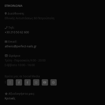
ΕΠΙΚΟΙΝΩΝΊΑ
Διεύθυνση:
Εθνικής Αντιστάσεως 80 Πετρούπολη
Τηλ:
+30 210 50 62 600
Email:
athens@perfect-nails.gr
Ωράριο
:
Τρίτη - Παρασκεύη 9:00 - 20:00
Σάββατο 10:00 - 16:00
Βρείτε μας σε Social Media
Αξιολογήστε μας:
Κριτικές