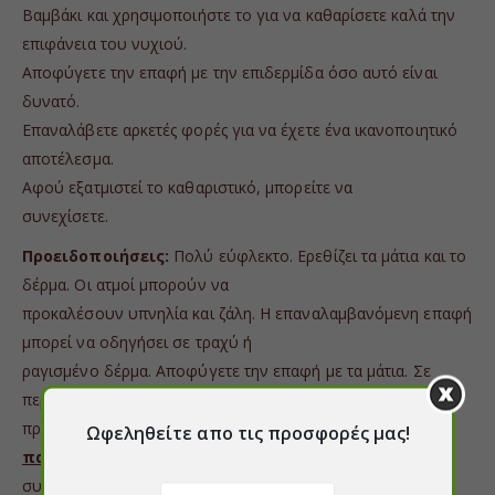
Βαμβάκι και χρησιμοποιήστε το για να καθαρίσετε καλά την
επιφάνεια του νυχιού.
Αποφύγετε την επαφή με την επιδερμίδα όσο αυτό είναι
δυνατό.
Επαναλάβετε αρκετές φορές για να έχετε ένα ικανοποιητικό
αποτέλεσμα.
Αφού εξατμιστεί το καθαριστικό, μπορείτε να
συνεχίσετε.
Προειδοποιήσεις:
Πολύ εύφλεκτο. Ερεθίζει τα μάτια και το
δέρμα. Οι ατμοί μπορούν να
προκαλέσουν υπνηλία και ζάλη. Η επαναλαμβανόμενη επαφή
μπορεί να οδηγήσει σε τραχύ ή
ραγισμένο δέρμα. Αποφύγετε την επαφή με τα μάτια. Σε
περίπτωση επαφής με τα μάτια, ξεπλύνετε αμέσως και
προσεκτικά με νερό.
Μακριά από
Ωφεληθείτε απο τις προσφορές μας!
παιδιά
. Μακριά από πηγές ανάφλεξης,
συμπεριλαμβανομένων των