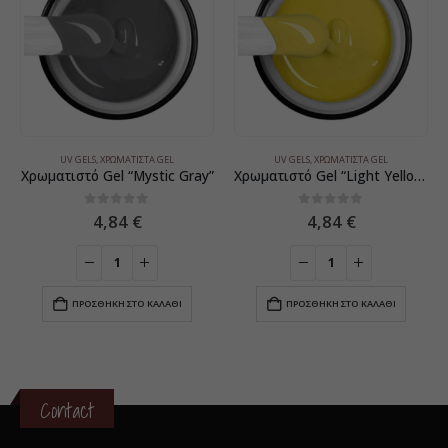
UV GELS
,
ΧΡΩΜΑΤΙΣΤΆ GEL
UV GELS
,
ΧΡΩΜΑΤΙΣΤΆ GEL
Χρωματιστό Gel “Mystic Gray”
Χρωματιστό Gel “Light Yellow”
0
5
0
5
4,84
€
4,84
€
ΠΡΟΣΘΉΚΗ ΣΤΟ ΚΑΛΆΘΙ
ΠΡΟΣΘΉΚΗ ΣΤΟ ΚΑΛΆΘΙ
Contact