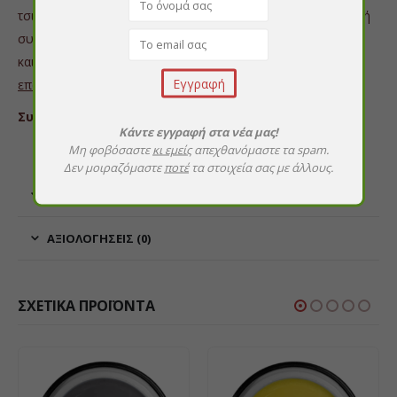
τσιγάρων. Σε περίπτωση κατάποσης, ζητήστε αμέσως ιατρική
συμβουλή
και δείξτε τη συσκευασία ή την ετικέτα.
Μόνο για
επαγγελματική χρήση
.
Συστατικά:
αλκοόλη, νερό, ισοπροπυλική αλκοόλη.
Κάντε εγγραφή στα νέα μας!
Μη φοβόσαστε
κι εμείς
απεχθανόμαστε τα spam.
Δεν μοιραζόμαστε
ποτέ
τα στοιχεία σας με άλλους.
ΕΠΙΠΛΈΟΝ ΠΛΗΡΟΦΟΡΊΕΣ
ΑΞΙΟΛΟΓΉΣΕΙΣ (0)
ΣΧΕΤΙΚΆ ΠΡΟΪΌΝΤΑ