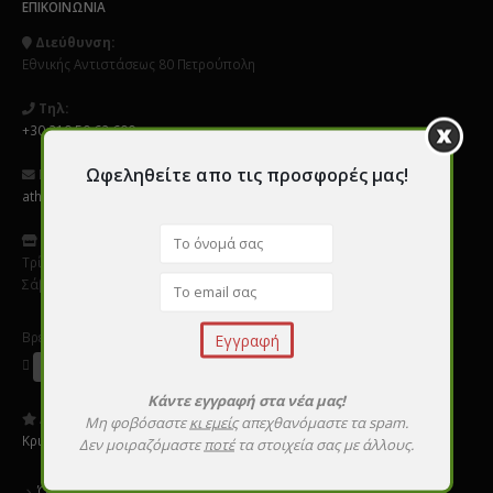
ΕΠΙΚΟΙΝΩΝΊΑ
Διεύθυνση:
Εθνικής Αντιστάσεως 80 Πετρούπολη
Τηλ:
+30 210 50 62 600
Ωφεληθείτε απο τις προσφορές μας!
Email:
athens@perfect-nails.gr
Ωράριο
:
Τρίτη - Παρασκεύη 9:00 - 20:00
Σάββατο 10:00 - 16:00
Βρείτε μας σε Social Media
Κάντε εγγραφή στα νέα μας!
Αξιολογήστε μας:
Μη φοβόσαστε
κι εμείς
απεχθανόμαστε τα spam.
Κριτικές
Δεν μοιραζόμαστε
ποτέ
τα στοιχεία σας με άλλους.
Όροι χρήσης