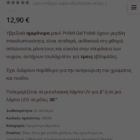
( Δεν υπάρχει καμία αξιολόγηση ακόμη. )
0
από 5
12,90
€
Υβριδικά
ημιμόνιμα
μανό PHIMI Gel Polish έχουν μεγάλη
επικαλυπτικότητα, είναι σταθερά, ανθεκτικά στη φθορά,
απλώνονται μόνα τους και εύκολα στην επιφάνεια των
νυχιών, αντέχουν τουλάχιστον για
τρεις
εβδομάδες.
Έχει διάφανο παράθυρο για την αναγνώριση του χρώματος
και πινέλο.
Πολυμερίζεται σε μια κλασική λάμπα UV για
2 ‘
ή σε μια
λάμπα LED σε μόλις
30 ”
Διαθεσιμότητα:
Σε απόθεμα
Κωδικός προϊόντος:
#8380
Κατηγορία:
Ημιμόνιμα βερνίκια
Ετικέτες:
Blau
,
blue
,
gel polish
,
gellack
,
lila
,
ημιμόνιμα uv
,
ημιμόνιμα ανθεκτικά
,
ημιμόνιμα γερμανικά
,
ημιμόνιμο βερνίκι