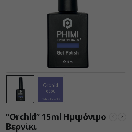
“Orchid” 15ml Ημιμόνιμο
Βερνίκι