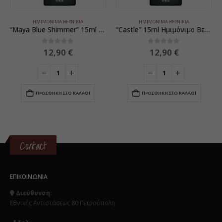
ΗΜΙΜΌΝΙΜΑ ΒΕΡΝΊΚΙΑ
ΗΜΙΜΌΝΙΜΑ ΒΕΡΝΊΚΙΑ
“Maya Blue Shimmer” 15ml Ημιμόνιμο Βερνίκι
“Castle” 15ml Ημιμόνιμο Βερνίκι
0
5
0
5
12,90
€
12,90
€
ΠΡΟΣΘΉΚΗ ΣΤΟ ΚΑΛΆΘΙ
ΠΡΟΣΘΉΚΗ ΣΤΟ ΚΑΛΆΘΙ
Contact
ΕΠΙΚΟΙΝΩΝΊΑ
Διεύθυνση:
Εθνικής Αντιστάσεως 80 Πετρούπολη