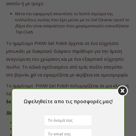
ασετόν ή με τροχο.
Μετα την εφαρμογή σκουπίστε το λεπτό στρώμα της
κολλώδους ουσίας που έχει μείνει με το Gel Cleaner (
αυτό το
βήμα δεν είναι απαραίτητο όταν χρησιμοποιείτε οποιοδήποτε
Top Coat
).
Το ημιμόνιμο PHIMI Gel Polish έρχεται σε ένα εύχρηστο
μπουκάλι με διακριτικό διάφανο παράθυρο για την άμεση
αναγνώριση του χρώματος και με ένα εξαιρετικό εύχρηστο
πινέλο. Το ειδικά σχεδιασμένο από εμάς πινέλο επιτρέπει
στο βερνίκι gel να εφαρμόζεται με ακρίβεια και ομοιομορφία.
Το ημιμόνιμο PHIMI Gel Polish πολυμερίζεται σε μια κλασική
λάμπα UV για
2 λεπτά
ή σε μια λάμπα LED σε μόλις
30
Ωφεληθείτε απο τις προσφορές μας!
δευτερόλεπτα
.
Χαρακτηριστικά:
Ελάχιστη διάρκεια 3 εβδομάδων
Μπορεί να εφαρμοστεί σαν βερνίκι νυχιών
Είναι ανθεκτικό στις γρατσουνιές και στα χτυπήματα