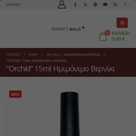
GERMAN
ΚΑΛΑΘΙ
0
0,00
€
ΤΟ ΣΠΊΤΙ
SHOP
UV GELS
,
ΗΜΙΜΌΝΙΜΑ ΒΕΡΝΊΚΙΑ
“ORCHID” 15ML ΗΜΙΜΌΝΙΜΟ ΒΕΡΝΊΚΙ
“Orchid” 15ml Ημιμόνιμο Βερνίκι
ΝΈΟ!