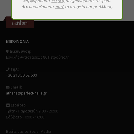
Μη φοβόσαστε
κι εμείς
απεχθανόμαστε τα spam.
Δεν μοιραζόμαστε
ποτέ
τα στοιχεία σας με άλλους.
Contact
ΕΠΙΚΟΙΝΩΝΊΑ
Διεύθυνση:
Εθνικής Αντιστάσεως 80 Πετρούπολη
Τηλ:
+30 210 50 62 600
Email:
athens@perfect-nails.gr
Ωράριο
:
Τρίτη - Παρασκεύη 9:00 - 20:00
Σάββατο 10:00 - 16:00
Βρείτε μας σε Social Media