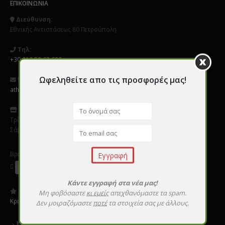
ΕΠΙΚΟΙΝΩΝΊΑ
Διεύθυνση:
Εθνικής Αντιστάσεως 80 Πετρούπολη
Τηλ:
+30 210 50 62 600
Ωφεληθείτε απο τις προσφορές μας!
Email:
athens@perfect-nails.gr
Ωράριο
:
Τρίτη - Παρασκεύη 9:00 - 20:00
Σάββατο 10:00 - 16:00
Βρείτε μας σε Social Media
Κάντε εγγραφή στα νέα μας!
Αξιολογήστε μας:
Μη φοβόσαστε
κι εμείς
απεχθανόμαστε τα spam.
Κριτικές
Δεν μοιραζόμαστε
ποτέ
τα στοιχεία σας με άλλους.
Όροι χρήσης