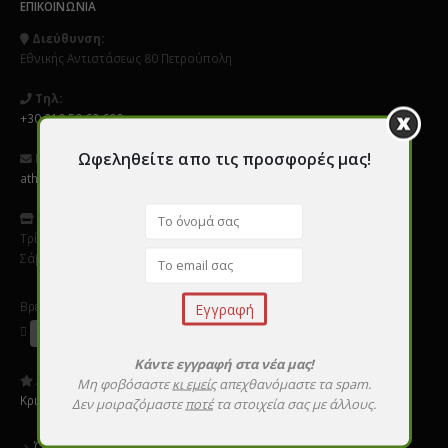
ΕΠΙΚΟΙΝΩΝΊΑ
Διεύθυνση:
Εθνικής Αντιστάσεως 80 Πετρούπολη
Τηλ:
+30 210 50 62 600
Ωφεληθείτε απο τις προσφορές μας!
Email:
athens@perfect-nails.gr
Ωράριο
:
Τρίτη - Παρασκεύη 9:00 - 20:00
Σάββατο 10:00 - 16:00
Βρείτε μας σε Social Media
Κάντε εγγραφή στα νέα μας!
Αξιολογήστε μας:
Μη φοβόσαστε
κι εμείς
απεχθανόμαστε τα spam.
Κριτικές
Δεν μοιραζόμαστε
ποτέ
τα στοιχεία σας με άλλους.
Όροι χρήσης