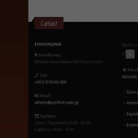
Contact
ΕΠΙΚΟΙΝΩΝΊΑ
Βρείτε μ
Διεύθυνση:
Εθνικής Αντιστάσεως 80 Πετρούπολη
Αξιο
Τηλ:
Κριτικές
+30 210 50 62 600
Όροι 
Email:
athens@perfect-nails.gr
Αποστ
Σεμιν
Ωράριο
:
Τρίτη - Παρασκεύη 9:00 - 20:00
Επικο
Σάββατο 10:00 - 16:00