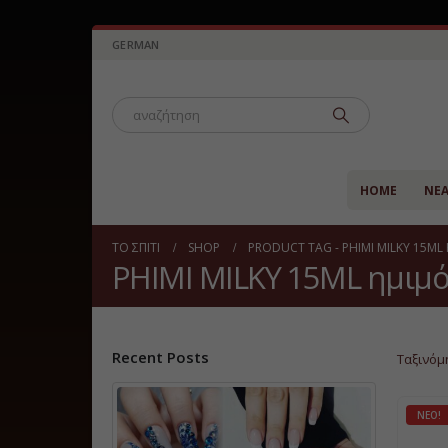
GERMAN
HOME
ΝΈ
ΤΟ ΣΠΊΤΙ
SHOP
PRODUCT TAG -
PHIMI MILKY 15M
PHIMI MILKY 15ML ημιμ
Recent Posts
Ταξινόμ
ΝΈΟ!