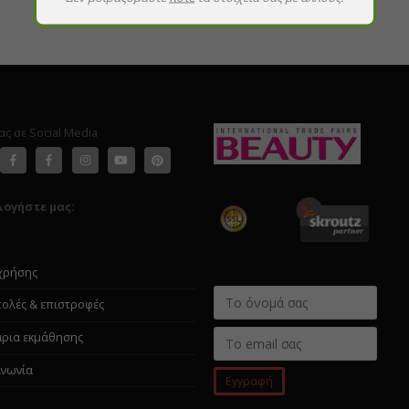
ας σε Social Media
λογήστε μας:
χρήσης
ολές & επιστροφές
άρια εκμάθησης
ινωνία