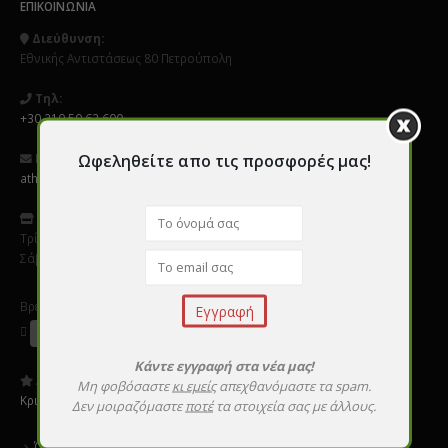
ΕΠΙΚΟΙΝΩΝΊΑ
Διεύθυνση:
Εθνικής Αντιστάσεως 80 Πετρούπολη
Τηλ:
+30 210 50 62 600
Ωφεληθείτε απο τις προσφορές μας!
Email:
athens@perfect-nails.gr
Ωράριο
:
Τρίτη - Παρασκεύη 9:00 - 20:00
Σάββατο 10:00 - 16:00
Βρείτε μας σε Social Media
Κάντε εγγραφή στα νέα μας!
Αξιολογήστε μας:
Μη φοβόσαστε
κι εμείς
απεχθανόμαστε τα spam.
Κριτικές
Δεν μοιραζόμαστε
ποτέ
τα στοιχεία σας με άλλους.
Όροι χρήσης