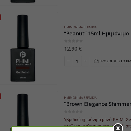
ΗΜΙΜΌΝΙΜΑ ΒΕΡΝΊΚΙΑ
“Peanut” 15ml Ημιμόνιμο 
0
5
12,90
€
ΠΡΟΣΘΉΚΗ ΣΤΟ ΚΑ
ΗΜΙΜΌΝΙΜΑ ΒΕΡΝΊΚΙΑ
“Brown Elegance Shimmer
0
5
Υβριδικά ημιμόνιμα μανό PHIMI Gel
σταθερά, ανθεκτικά στη φθορά, απ