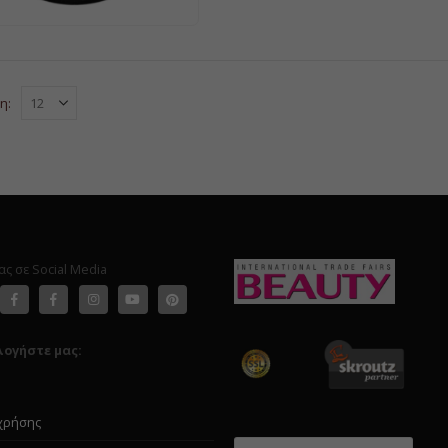
η:
ας σε Social Media
λογήστε μας:
χρήσης