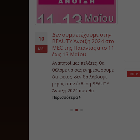
ύχια για το
Τι
Δεν συμμετέχουμε στην
04
10
Α
BEAUTY Άνοιξη 2024 στο
ΜΕC της Παιανίας απο 11
Απρ
ιες είναι οι
Ότ
Μάι
έως 13 Μαΐου
ις στα νύχια για
σε
αστείτε να
σκ
Αγαπητοί μας πελάτες, θα
ια σας μια
έχ
θέλαμε να σας ενημερώσουμε
ΝΈΟ!
..
Πε
ότι φέτος, δεν θα λάβουμε
μέρος στην έκθεση BEAUTY
Άνοιξη 2024 που θα...
Περισσότερα