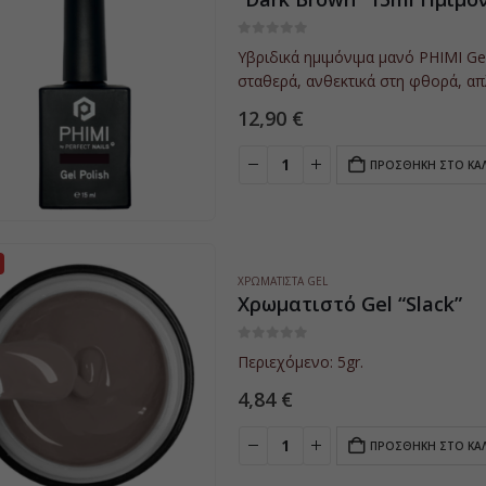
0
5
Υβριδικά ημιμόνιμα μανό PHIMI Gel
σταθερά, ανθεκτικά στη φθορά, απ
των νυχιών, αντέχουν τουλάχιστο
12,90
€
ΠΡΟΣΘΉΚΗ ΣΤΟ ΚΑ
ΧΡΩΜΑΤΙΣΤΆ GEL
Χρωματιστό Gel “Slack”
0
5
Περιεχόμενο: 5gr.
4,84
€
ΠΡΟΣΘΉΚΗ ΣΤΟ ΚΑ