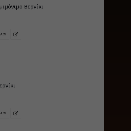
Ημιμόνιμο Βερνίκι
Δεν συμμετέχουμε στην
ΛΆΘΙ
10
BEAUTY Άνοιξη 2024 στο
ΜΕC της Παιανίας απο 11
Μάι
έως 13 Μαΐου
α
Αγαπητοί μας πελάτες, θα
θέλαμε να σας ενημερώσουμε
ότι φέτος, δεν θα λάβουμε
μέρος στην έκθεση BEAUTY
Άνοιξη 2024 που θα...
ερνίκι
Περισσότερα
ΛΆΘΙ