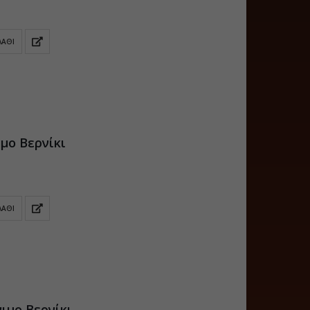
 για τρεις εβδομάδες.
ΛΆΘΙ
ιμο Βερνίκι
ΛΆΘΙ
ιμο Βερνίκι