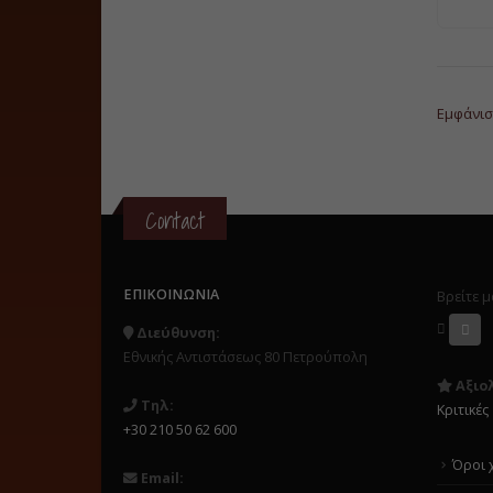
Εμφάνισ
Contact
ΕΠΙΚΟΙΝΩΝΊΑ
Βρείτε μ
Διεύθυνση:
Εθνικής Αντιστάσεως 80 Πετρούπολη
Αξιο
Τηλ:
Κριτικές
+30 210 50 62 600
Όροι 
Email: