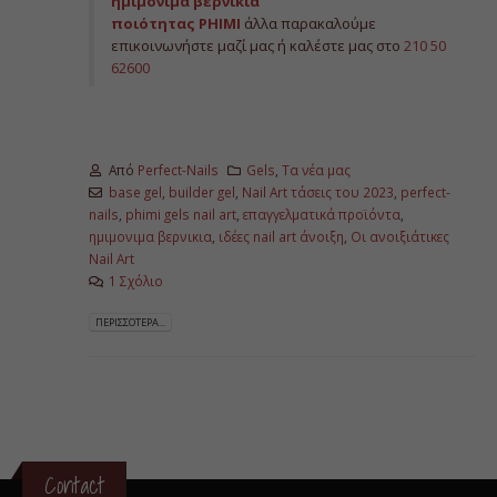
ημιμόνιμα βερνίκια
ποιότητας PHIMI
άλλα παρακαλούμε
επικοινωνήστε μαζί μας ή καλέστε μας στο
210 50
62600
Από
Perfect-Nails
Gels
,
Τα νέα μας
base gel
,
builder gel
,
Nail Art τάσεις του 2023
,
perfect-
nails
,
phimi gels nail art
,
επαγγελματικά προϊόντα
,
ημιμονιμα βερνικια
,
ιδέες nail art άνοιξη
,
Οι ανοιξιάτικες
Nail Art
1 Σχόλιο
ΠΕΡΙΣΣΌΤΕΡΑ...
Contact