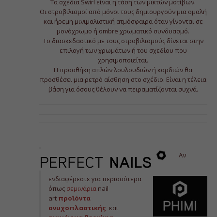
Τα σχέδια Swirl είναι η τάση των μικτών μοτίβων.
Οι στροβιλισμοί από μόνοι τους δημιουργούν μια ομαλή
και ήρεμη μινιμαλιστική ατμόσφαιρα όταν γίνονται σε
μονόχρωμο ή ombre χρωματικό συνδυασμό.
Το διασκεδαστικό με τους στροβιλισμούς δίνεται στην
επιλογή των χρωμάτων ή του σχεδίου που
χρησιμοποιείται.
Η προσθήκη απλών λουλουδιών ή καρδιών θα
προσθέσει μια ρετρό αίσθηση στο σχέδιο. Είναι η τέλεια
βάση για όσους θέλουν να πειραματίζονται συχνά.
Αν
ενδιαφέρεστε για περισσότερα
όπως
σεμινάρια
nail
art
προϊόντα
ονυχοπλαστικής
και