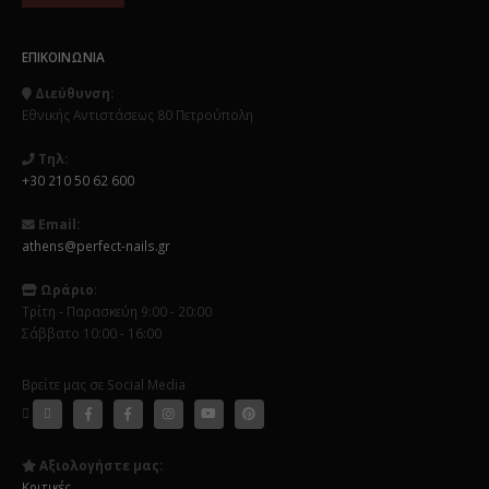
ΕΠΙΚΟΙΝΩΝΊΑ
Διεύθυνση:
Εθνικής Αντιστάσεως 80 Πετρούπολη
Τηλ:
+30 210 50 62 600
Email:
athens@perfect-nails.gr
Ωράριο
:
Τρίτη - Παρασκεύη 9:00 - 20:00
Σάββατο 10:00 - 16:00
Βρείτε μας σε Social Media
Αξιολογήστε μας:
Κριτικές