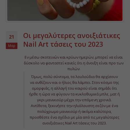
Οι μεγαλύτερες ανοιξιάτικες
21
Nail Art τάσεις του 2023
Μαρ
Εν μέσω σκοτεινών και κρύων ημερών, μπορεί να είναι
δύσκολο να φανταστεί κανείς ότι η άνοιξη είναι προ των
πυλών.
Όμως, πολύ σύντομα, τα λουλούδια θα αρχίσουν
να ανθίζουν και ο ήλιος θα λάμπει. Στον κόσμο της
ομορφιάς, η αλλαγή του καιρού είναι σημάδι ότι
ήρθε η ώρα να φύγουν τα κυκλοθυμικά μπλε, ματ ή
γκρι μανικιούρ μέχρι την επόμενη χρονιά.
Αντίθετα, ξεκινήστε την ηλιόλουστη σεζόν με ένα
πολύχρωμο μανικιούρ ή ακόμα καλύτερα,
προσθέστε ένα σχέδιο με μία από τις μεγαλύτερες
ανοιξιάτικες Nail Art τάσεις του 2023.