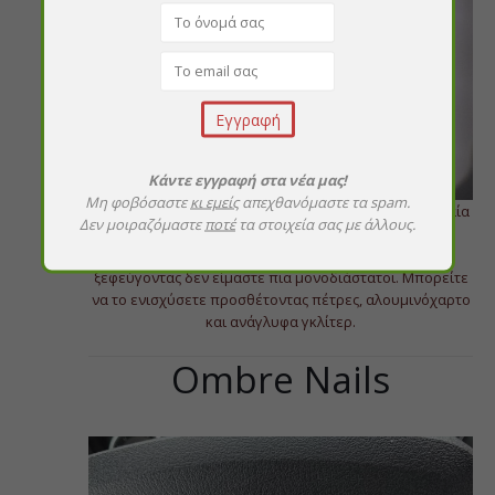
Κάντε εγγραφή στα νέα μας!
Μη φοβόσαστε
κι εμείς
απεχθανόμαστε τα spam.
Τα θολά, ανάγλυφη βελούδινα νύχια είναι μια κορυφαία
Δεν μοιραζόμαστε
ποτέ
τα στοιχεία σας με άλλους.
επιλογή για την άνοιξη.
Αυτή η τάση γιατί εκφράζει πραγματικά την κίνηση,
ξεφεύγοντας δεν είμαστε πια μονοδιάστατοι. Μπορείτε
να το ενισχύσετε προσθέτοντας πέτρες, αλουμινόχαρτο
και ανάγλυφα γκλίτερ.
Ombre Nails