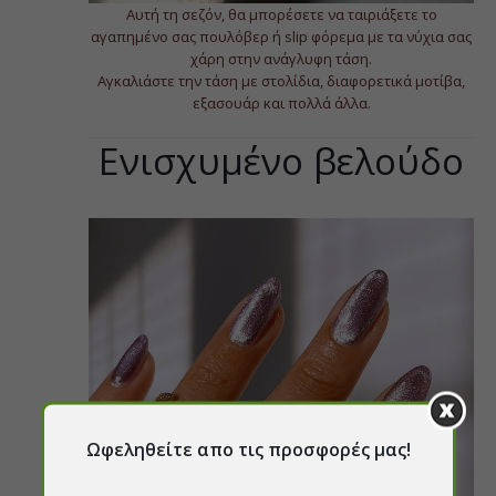
Αυτή τη σεζόν, θα μπορέσετε να ταιριάξετε το
αγαπημένο σας πουλόβερ ή slip φόρεμα με τα νύχια σας
χάρη στην ανάγλυφη τάση.
Αγκαλιάστε την τάση με στολίδια, διαφορετικά μοτίβα,
εξασουάρ και πολλά άλλα.
Ενισχυμένο βελούδο
Ωφεληθείτε απο τις προσφορές μας!