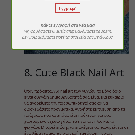
Κάντε εγγραφή στα νέα μας!
Μη φοβόσαστε
κι εμείς
απεχθανόμαστε τα spam.
Δεν μοιραζόμαστε
ποτέ
τα στοιχεία σας με άλλους.
8. Cute Black Nail Art
Όταν πρόκειται για nail art των νυχιών, το μόνο όριο
είναι συχνά η δημιουργικότητά σας. Είναι μια ευκαιρία
να αναδείξετε την προσωπικότητά σας και να
διασκεδάσετε πραγματικά. Αντλήστε έμπνευση από τα
πράγματα που αγαπάτε, είτε πρόκειται για ένα
χαριτωμένο σχέδιο γάτας είτε για τον ήλιο και το
φεγγάρι. Μπορεί επίσης να επιλέξετε να παραμείνετε σε
ένα θέμα για μια πιο σταθερή εμφάνιση. Τούτου