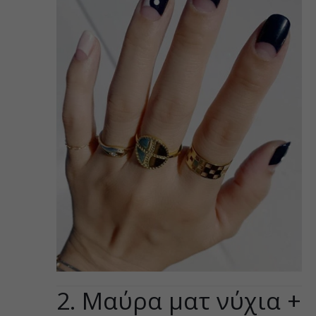
2. Μαύρα ματ νύχια +