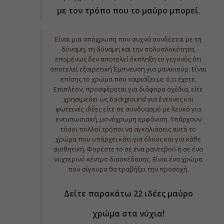
με τον τρόπο που το μαύρο μπορεί.
Είναι μια απόχρωση που συχνά συνδέεται με τη
δύναμη, τη δύναμη και την πολυπλοκότητα,
επομένως δεν αποτελεί έκπληξη το γεγονός ότι
αποτελεί εξαιρετική Έμπνευση για μανικιούρ. Είναι
επίσης το χρώμα που ταιριάζει με ό,τι έχετε.
Επιπλέον, προσφέρεται για διάφορα σχέδια, είτε
χρησιμεύει ως background για έντονες και
φωτεινές ιδέες είτε σε συνδυασμό με λευκό για
εντυπωσιακή, μονόχρωμη εμφάνιση. Υπάρχουν
τόσοι πολλοί τρόποι να αγκαλιάσεις αυτό το
χρώμα που υπάρχει κάτι για όλους και για κάθε
αισθητική. Φορέστε το σε ένα ραντεβού ή σε ένα
νυχτερινό κέντρο διασκέδασης. Είναι ένα χρώμα
που σίγουρα θα τραβήξει την προσοχή.
Δείτε παρακάτω 22 ιδέες μαύρο
χρώμα στα νύχια!