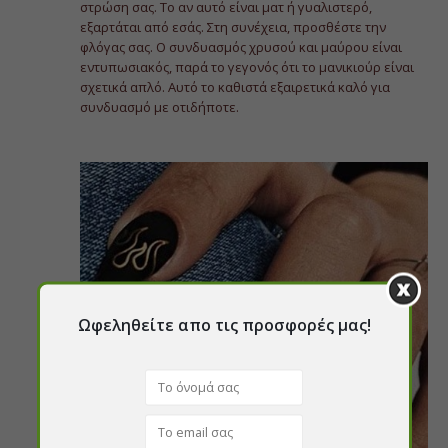
στρώση σας. Το αν αυτό είναι ματ ή γυαλιστερό,
εξαρτάται από εσάς. Στη συνέχεια, προσθέστε την
φλόγας σας. Ο συνδυασμός χρυσού και μαύρου είναι
εντυπωσιακός, παρά το γεγονός ότι το μανικιούρ είναι
σχετικά απλό. Αυτό το καθιστά εξαιρετικά καλό για
συνδυασμό με οτιδήποτε.
Ωφεληθείτε απο τις προσφορές μας!