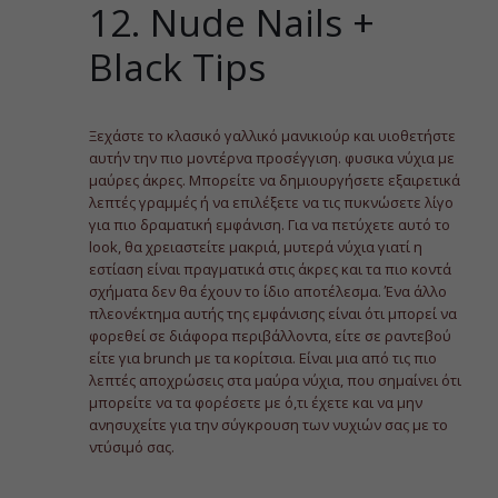
12. Nude Nails +
Black Tips
Ξεχάστε το κλασικό γαλλικό μανικιούρ και υιοθετήστε
αυτήν την πιο μοντέρνα προσέγγιση. φυσικα νύχια με
μαύρες άκρες. Μπορείτε να δημιουργήσετε εξαιρετικά
λεπτές γραμμές ή να επιλέξετε να τις πυκνώσετε λίγο
για πιο δραματική εμφάνιση. Για να πετύχετε αυτό το
look, θα χρειαστείτε μακριά, μυτερά νύχια γιατί η
εστίαση είναι πραγματικά στις άκρες και τα πιο κοντά
σχήματα δεν θα έχουν το ίδιο αποτέλεσμα. Ένα άλλο
πλεονέκτημα αυτής της εμφάνισης είναι ότι μπορεί να
φορεθεί σε διάφορα περιβάλλοντα, είτε σε ραντεβού
είτε για brunch με τα κορίτσια. Είναι μια από τις πιο
λεπτές αποχρώσεις στα μαύρα νύχια, που σημαίνει ότι
μπορείτε να τα φορέσετε με ό,τι έχετε και να μην
ανησυχείτε για την σύγκρουση των νυχιών σας με το
ντύσιμό σας.