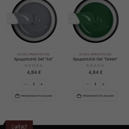
UV GELS
,
ΧΡΩΜΑΤΙΣΤΆ GEL
UV GELS
,
ΧΡΩΜΑΤΙΣΤΆ GEL
Χρωματιστό Gel “Ice”
Χρωματιστό Gel “Green”
0
5
0
5
4,84
€
4,84
€
ΠΡΟΣΘΉΚΗ ΣΤΟ ΚΑΛΆΘΙ
ΠΡΟΣΘΉΚΗ ΣΤΟ ΚΑΛΆΘΙ
Contact