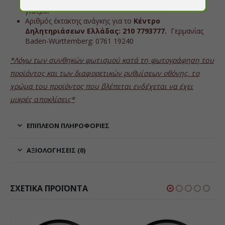
προϊόν και, εάν είναι απαραίτητο, συμβουλευτείτε
γιατρό.
Αριθμός έκτακτης ανάγκης για το
Κέντρο
Δηλητηριάσεων Ελλάδας: 210 7793777.
Γερμανίας
Baden-Württemberg: 0761 19240
*Λόγω των συνθηκών φωτισμού κατά τη φωτογράφηση του
προϊόντος και των διαφορετικών ρυθμίσεων οθόνης, το
χρώμα του προϊόντος που βλέπεται ενδέχεται να έχει
μικρές αποκλίσεις*
ΕΠΙΠΛΈΟΝ ΠΛΗΡΟΦΟΡΊΕΣ
ΑΞΙΟΛΟΓΉΣΕΙΣ (0)
ΣΧΕΤΙΚΆ ΠΡΟΪΌΝΤΑ