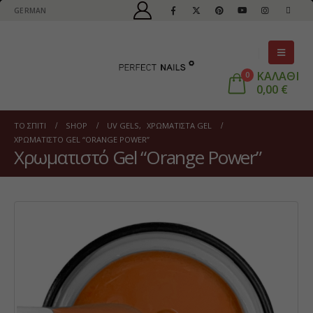
GERMAN
ΚΑΛΑΘΙ
0
0,00
€
ΤΟ ΣΠΊΤΙ
SHOP
UV GELS
,
ΧΡΩΜΑΤΙΣΤΆ GEL
ΧΡΩΜΑΤΙΣΤΌ GEL “ORANGE POWER”
Χρωματιστό Gel “Orange Power”