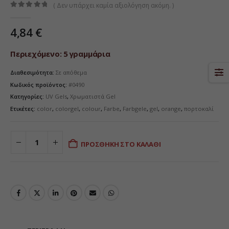
( Δεν υπάρχει καμία αξιολόγηση ακόμη. )
0
από 5
4,84
€
Περιεχόμενο: 5 γραμμάρια
Διαθεσιμότητα:
Σε απόθεμα
Κωδικός προϊόντος:
#0490
Κατηγορίες:
UV Gels
,
Χρωματιστά Gel
Ετικέτες:
color
,
colorgel
,
colour
,
Farbe
,
Farbgele
,
gel
,
orange
,
πορτοκαλί
ΠΡΟΣΘΉΚΗ ΣΤΟ ΚΑΛΆΘΙ