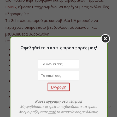
του Νόμου περί Τροφίμων και Εμπορευμάτων Γερμανίας
LMBG
, είμαστε υποχρεωμένοι να παρέχουμε τις ακόλουθες
πληροφορίες:
Τα Gel πολυμερισμού με ακτινοβολία UV μπορούν να
περιέχουν υπεροξείδιο βενζοϋλίου, υδροκινόνη και
μεθυλαιθέρα υδροκινόνη.
Επομένως, προορίζονται
μόνο για επαγγελματική χρήση
.
Ωφεληθείτε απο τις προσφορές μας!
Περιεχόμενο: 5 γραμμάρια
Αποφύγετε την επαφή με το δέρμα.
Διαβάστε προσεκτικά τις οδηγίες χρήσης.
Να φυλάσσεται μακριά από παιδιά.
Σε περίπτωση επαφής με τα μάτια, ξεπλύνετε αμέσως
με νερό και συμβουλευτείτε γιατρό.
Σε περίπτωση επαφής με το δέρμα, ξεπλύνετε αμέσως
με άφθονο νερό.
Χρησιμοποιήστε το σε καλά αεριζόμενο χώρο.
Μην το χρησιμοποιείτε σε τραυματισμένα ή
Κάντε εγγραφή στα νέα μας!
φλεγμονώδη νύχια.
Μη φοβόσαστε
κι εμείς
απεχθανόμαστε τα spam.
Σε περίπτωση ερυθρότητας του δέρματος ή αλλεργικών
Δεν μοιραζόμαστε
ποτέ
τα στοιχεία σας με άλλους.
αντιδράσεων, σταματήστε αμέσως την επαφή με το