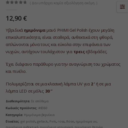
( Δεν υπάρχει καμία αξιολόγηση ακόμη. )
0
από 5
12,90
€
Υβριδικά
ημιμόνιμα
μανό PHIMI Gel Polish έχουν μεγάλη
επικαλυπτικότητα, είναι σταθερά, ανθεκτικά στη φθορά,
απλώνονται μόνα τους και εύκολα στην επιφάνεια των
νυχιών, αντέχουν τουλάχιστον για
τρεις
εβδομάδες.
Έχει διάφανο παράθυρο για την αναγνώριση του χρώματος
και πινέλο.
Πολυμερίζεται σε μια κλασική λάμπα UV για
2 ‘
ή σε μια
λάμπα LED σε μόλις
30 ”
Διαθεσιμότητα:
Σε απόθεμα
Κωδικός προϊόντος:
#8360
Κατηγορία:
Ημιμόνιμα βερνίκια
Ετικέτες:
gel polish
,
gellack
,
Pink
,
rosa
,
Rose
,
ημιμόνιμα uv
,
ημιμόνιμα ανθεκτικά
,
ημιμόνιμα γερμανικά
,
ημιμόνιμο βερνίκι