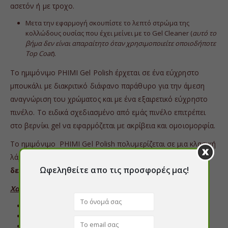
ασετόν ή με τροχο.
Μετα την εφαρμογή σκουπίστε το λεπτό στρώμα της
κολλώδους ουσίας που έχει μείνει με το Gel Cleaner (
αυτό το
βήμα δεν είναι απαραίτητο όταν χρησιμοποιείτε οποιοδήποτε
Top Coat
).
Το ημιμόνιμο PHIMI Gel Polish έρχεται σε ένα εύχρηστο
μπουκάλι με διακριτικό διάφανο παράθυρο για την άμεση
αναγνώριση του χρώματος και με ένα εξαιρετικό εύχρηστο
πινέλο. Το ειδικά σχεδιασμένο από εμάς πινέλο επιτρέπει
στο βερνίκι gel να εφαρμόζεται με ακρίβεια και ομοιομορφία.
Το ημιμόνιμο PHIMI Gel Polish πολυμερίζεται σε μια κλασική
λάμπα UV για
2 λεπτά
ή σε μια λάμπα LED σε μόλις
30
Ωφεληθείτε απο τις προσφορές μας!
δευτερόλεπτα
.
Χαρακτηριστικά:
Ελάχιστη διάρκεια 3 εβδομάδων
Μπορεί να εφαρμοστεί σαν βερνίκι νυχιών
Είναι ανθεκτικό στις γρατσουνιές και στα χτυπήματα