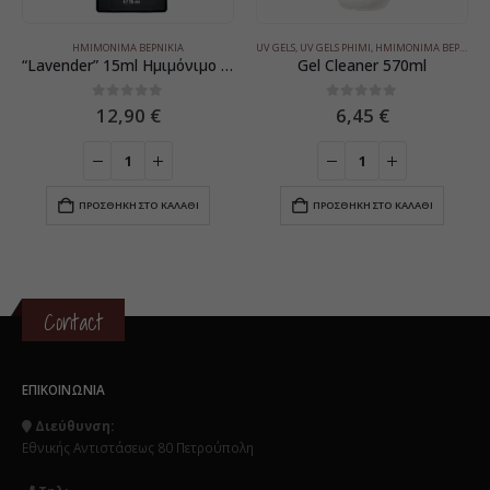
ΗΜΙΜΌΝΙΜΑ ΒΕΡΝΊΚΙΑ
UV GELS
,
UV GELS PHIMI
,
ΗΜΙΜΌΝΙΜΑ ΒΕΡΝΊΚΙΑ
“Lavender” 15ml Ημιμόνιμο Βερνίκι
Gel Cleaner 570ml
0
5
0
5
12,90
€
6,45
€
ΠΡΟΣΘΉΚΗ ΣΤΟ ΚΑΛΆΘΙ
ΠΡΟΣΘΉΚΗ ΣΤΟ ΚΑΛΆΘΙ
Contact
ΕΠΙΚΟΙΝΩΝΊΑ
Διεύθυνση:
Εθνικής Αντιστάσεως 80 Πετρούπολη