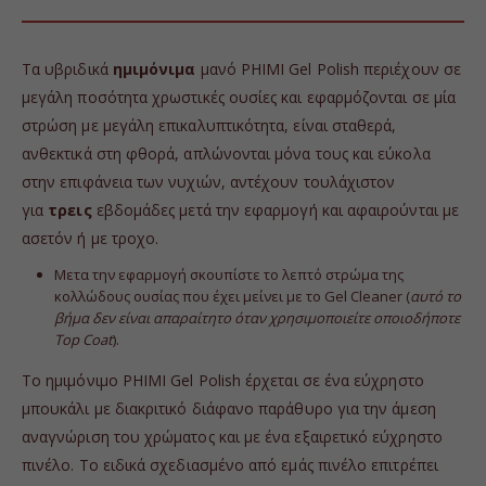
Τα υβριδικά
ημιμόνιμα
μανό PHIMI Gel Polish περιέχουν σε
μεγάλη ποσότητα χρωστικές ουσίες και εφαρμόζονται σε μία
στρώση με μεγάλη επικαλυπτικότητα, είναι σταθερά,
ανθεκτικά στη φθορά, απλώνονται μόνα τους και εύκολα
στην επιφάνεια των νυχιών, αντέχουν τουλάχιστον
για
τρεις
εβδομάδες μετά την εφαρμογή και αφαιρούνται με
ασετόν ή με τροχο.
Μετα την εφαρμογή σκουπίστε το λεπτό στρώμα της
κολλώδους ουσίας που έχει μείνει με το Gel Cleaner (
αυτό το
βήμα δεν είναι απαραίτητο όταν χρησιμοποιείτε οποιοδήποτε
Top Coat
).
Το ημιμόνιμο PHIMI Gel Polish έρχεται σε ένα εύχρηστο
μπουκάλι με διακριτικό διάφανο παράθυρο για την άμεση
αναγνώριση του χρώματος και με ένα εξαιρετικό εύχρηστο
πινέλο. Το ειδικά σχεδιασμένο από εμάς πινέλο επιτρέπει