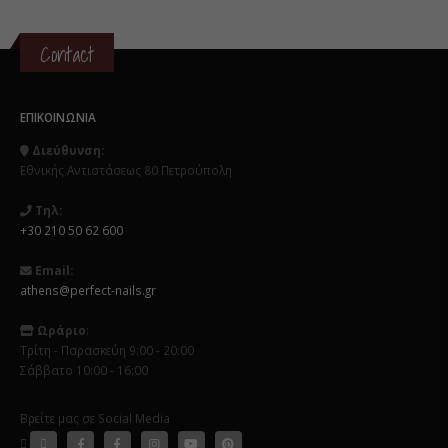
Contact
ΕΠΙΚΟΙΝΩΝΊΑ
Διεύθυνση:
Εθνικής Αντιστάσεως 80 Πετρούπολη
Τηλ:
+30 210 50 62 600
Email:
athens@perfect-nails.gr
Ωράριο
:
Τρίτη - Παρασκεύη 9:00 - 20:00
Σάββατο 10:00 - 16:00
Βρείτε μας σε Social Media