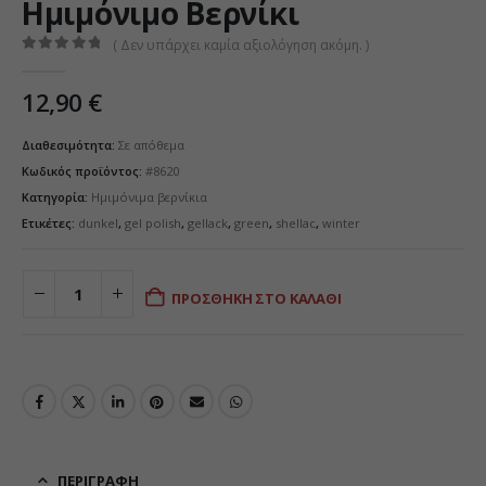
Ημιμόνιμο Βερνίκι
( Δεν υπάρχει καμία αξιολόγηση ακόμη. )
0
από 5
12,90
€
Διαθεσιμότητα:
Σε απόθεμα
Κωδικός προϊόντος:
#8620
Κατηγορία:
Ημιμόνιμα βερνίκια
Ετικέτες:
dunkel
,
gel polish
,
gellack
,
green
,
shellac
,
winter
ΠΡΟΣΘΉΚΗ ΣΤΟ ΚΑΛΆΘΙ
ΠΕΡΙΓΡΑΦΉ