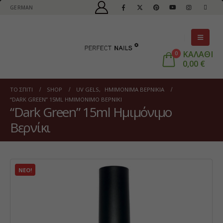
GERMAN
ΚΑΛΑΘΙ
0
0,00
€
ΤΟ ΣΠΊΤΙ
SHOP
UV GELS
,
ΗΜΙΜΌΝΙΜΑ ΒΕΡΝΊΚΙΑ
“DARK GREEN” 15ML ΗΜΙΜΌΝΙΜΟ ΒΕΡΝΊΚΙ
“Dark Green” 15ml Ημιμόνιμο
Βερνίκι
ΝΈΟ!