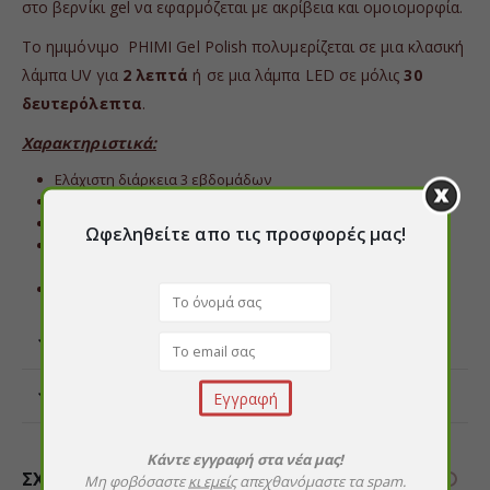
στο βερνίκι gel να εφαρμόζεται με ακρίβεια και ομοιομορφία.
Το ημιμόνιμο PHIMI Gel Polish πολυμερίζεται σε μια κλασική
λάμπα UV για
2 λεπτά
ή σε μια λάμπα LED σε μόλις
30
δευτερόλεπτα
.
Χαρακτηριστικά:
Ελάχιστη διάρκεια 3 εβδομάδων
Μπορεί να εφαρμοστεί σαν βερνίκι νυχιών
Είναι ανθεκτικό στις γρατσουνιές και στα χτυπήματα
Ωφεληθείτε απο τις προσφορές μας!
Πολυμερίζεται πλήρως σε 30-60 δευτερόλεπτα σε
συσκευές LED
Περιεχόμενο: 15 ml.
ΕΠΙΠΛΈΟΝ ΠΛΗΡΟΦΟΡΊΕΣ
ΑΞΙΟΛΟΓΉΣΕΙΣ (0)
Κάντε εγγραφή στα νέα μας!
ΣΧΕΤΙΚΆ ΠΡΟΪΌΝΤΑ
Μη φοβόσαστε
κι εμείς
απεχθανόμαστε τα spam.