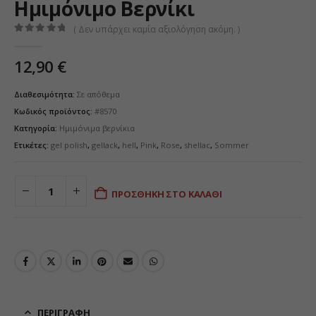
Ημιμόνιμο Βερνίκι
( Δεν υπάρχει καμία αξιολόγηση ακόμη. )
0
από 5
12,90
€
Διαθεσιμότητα:
Σε απόθεμα
Κωδικός προϊόντος:
#8570
Κατηγορία:
Ημιμόνιμα βερνίκια
Ετικέτες:
gel polish
,
gellack
,
hell
,
Pink
,
Rose
,
shellac
,
Sommer
ΠΡΟΣΘΉΚΗ ΣΤΟ ΚΑΛΆΘΙ
ΠΕΡΙΓΡΑΦΉ