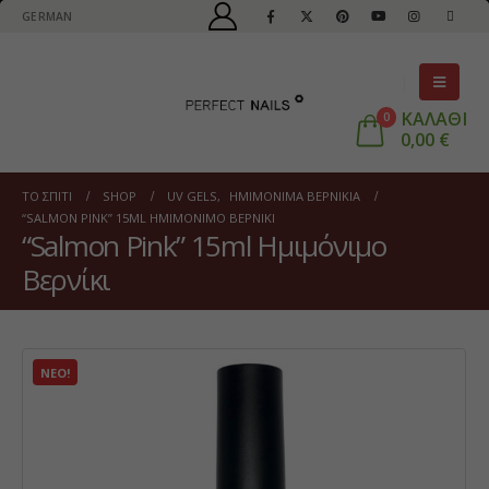
GERMAN
ΚΑΛΑΘΙ
0
0,00
€
ΤΟ ΣΠΊΤΙ
SHOP
UV GELS
,
ΗΜΙΜΌΝΙΜΑ ΒΕΡΝΊΚΙΑ
“SALMON PINK” 15ML ΗΜΙΜΌΝΙΜΟ ΒΕΡΝΊΚΙ
“Salmon Pink” 15ml Ημιμόνιμο
Βερνίκι
ΝΈΟ!