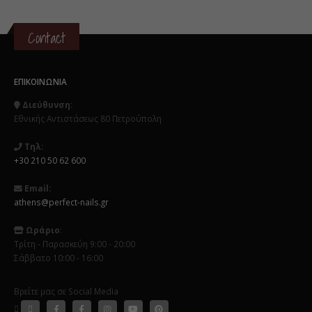
Contact
ΕΠΙΚΟΙΝΩΝΊΑ
Διεύθυνση:
Εθνικής Αντιστάσεως 80 Πετρούπολη
Τηλ:
+30 210 50 62 600
Email:
athens@perfect-nails.gr
Ωράριο
:
Τρίτη - Παρασκεύη 9:00 - 20:00
Σάββατο 10:00 - 16:00
Βρείτε μας σε Social Media