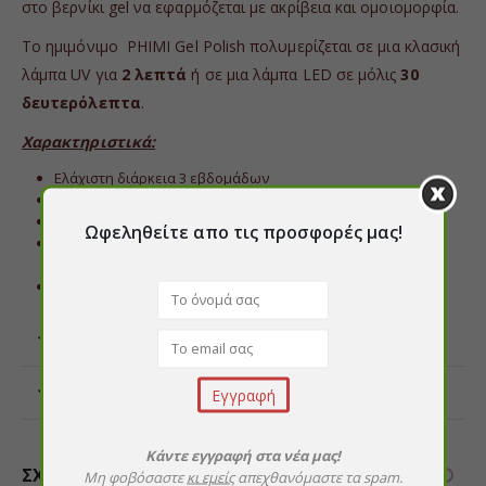
στο βερνίκι gel να εφαρμόζεται με ακρίβεια και ομοιομορφία.
Το ημιμόνιμο PHIMI Gel Polish πολυμερίζεται σε μια κλασική
λάμπα UV για
2 λεπτά
ή σε μια λάμπα LED σε μόλις
30
δευτερόλεπτα
.
Χαρακτηριστικά:
Ελάχιστη διάρκεια 3 εβδομάδων
Μπορεί να εφαρμοστεί σαν βερνίκι νυχιών
Είναι ανθεκτικό στις γρατσουνιές και στα χτυπήματα
Ωφεληθείτε απο τις προσφορές μας!
Πολυμερίζεται πλήρως σε 30-60 δευτερόλεπτα σε
συσκευές LED
Περιεχόμενο: 15 ml.
ΕΠΙΠΛΈΟΝ ΠΛΗΡΟΦΟΡΊΕΣ
ΑΞΙΟΛΟΓΉΣΕΙΣ (0)
Κάντε εγγραφή στα νέα μας!
ΣΧΕΤΙΚΆ ΠΡΟΪΌΝΤΑ
Μη φοβόσαστε
κι εμείς
απεχθανόμαστε τα spam.