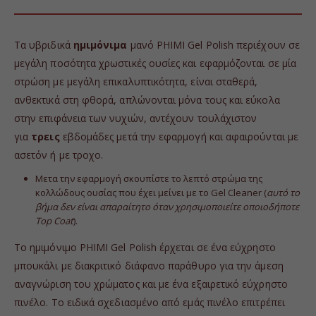
Τα υβριδικά
ημιμόνιμα
μανό PHIMI Gel Polish περιέχουν σε
μεγάλη ποσότητα χρωστικές ουσίες και εφαρμόζονται σε μία
στρώση με μεγάλη επικαλυπτικότητα, είναι σταθερά,
ανθεκτικά στη φθορά, απλώνονται μόνα τους και εύκολα
στην επιφάνεια των νυχιών, αντέχουν τουλάχιστον
για
τρεις
εβδομάδες μετά την εφαρμογή και αφαιρούνται με
ασετόν ή με τροχο.
Μετα την εφαρμογή σκουπίστε το λεπτό στρώμα της
κολλώδους ουσίας που έχει μείνει με το Gel Cleaner (
αυτό το
βήμα δεν είναι απαραίτητο όταν χρησιμοποιείτε οποιοδήποτε
Top Coat
).
Το ημιμόνιμο PHIMI Gel Polish έρχεται σε ένα εύχρηστο
μπουκάλι με διακριτικό διάφανο παράθυρο για την άμεση
αναγνώριση του χρώματος και με ένα εξαιρετικό εύχρηστο
πινέλο. Το ειδικά σχεδιασμένο από εμάς πινέλο επιτρέπει