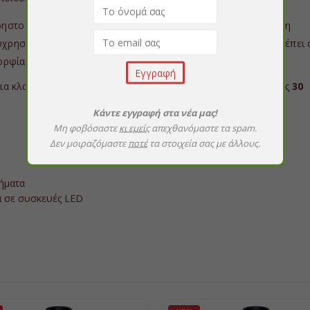
χρηστο μπουκάλι με διακριτικό διάφανο παράθυρο για την άμεση
ύχρηστο πινέλο. Το ειδικά σχεδιασμένο από εμάς πινέλο επιτρέπει 
ορφία.
μια κλασική λάμπα UV για
2 λεπτά
ή σε μια λάμπα LED σε μόλις
30
Κάντε εγγραφή στα νέα μας!
Μη φοβόσαστε
κι εμείς
απεχθανόμαστε τα spam.
Δεν μοιραζόμαστε
ποτέ
τα στοιχεία σας με άλλους.
πήματα
α σε συσκευές LED