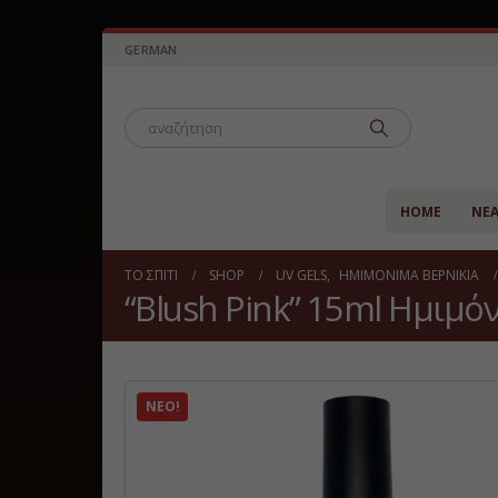
GERMAN
HOME
ΝΈ
ΤΟ ΣΠΊΤΙ
SHOP
UV GELS
,
ΗΜΙΜΌΝΙΜΑ ΒΕΡΝΊΚΙΑ
“Blush Pink” 15ml Ημιμόν
ΝΈΟ!