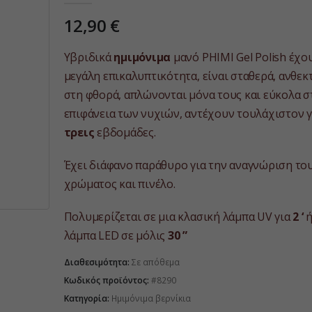
12,90
€
Υβριδικά
ημιμόνιμα
μανό PHIMI Gel Polish έχο
μεγάλη επικαλυπτικότητα, είναι σταθερά, ανθεκ
στη φθορά, απλώνονται μόνα τους και εύκολα σ
επιφάνεια των νυχιών, αντέχουν τουλάχιστον γ
τρεις
εβδομάδες.
Έχει διάφανο παράθυρο για την αναγνώριση το
χρώματος και πινέλο.
Πολυμερίζεται σε μια κλασική λάμπα UV για
2 ‘
ή
λάμπα LED σε μόλις
30 ”
Διαθεσιμότητα:
Σε απόθεμα
Κωδικός προϊόντος:
#8290
Κατηγορία:
Ημιμόνιμα βερνίκια