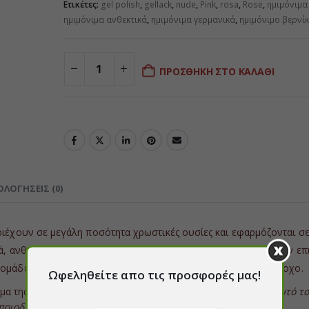
Ετικέτες:
gel polish
,
gellack
,
nude
,
Pink
,
rosa
,
Rose
,
ημιμόνιμα
ημιμόνιμα ανθεκτικά
,
ημιμόνιμα γερμανικά
,
ημιμόνιμο βερνίκ
ΠΡΟΣΘΉΚΗ ΣΤΟ ΚΑΛΆΘΙ
ΟΛΟΓΉΣΕΙΣ (0)
ριέχουν σε μεγάλη ποσότητα χρωστικές ουσίες και εφαρμόζονται σε
ά, ανθεκτικά στη φθορά, απλώνονται μόνα τους και εύκολα στην επ
μάδες μετά την εφαρμογή και αφαιρούνται με ασετόν ή με τροχο.
Ωφεληθείτε απο τις προσφορές μας!
 της κολλώδους ουσίας που έχει μείνει με το Gel Cleaner (
αυτό τ
οποιοδήποτε Top Coat
).