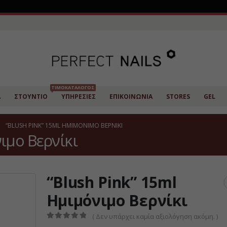
ΤΙΜΟΚΑΤΆΛΟΓΟΣ
Α
ΣΤΟΎΝΤΙΟ
ΥΠΗΡΕΣΊΕΣ
ΕΠΙΚΟΙΝΩΝΊΑ
STORES
GEL
“BLUSH PINK” 15ML ΗΜΙΜΌΝΙΜΟ ΒΕΡΝΊΚΙ
ιμο Βερνίκι
“Blush Pink” 15ml
Ημιμόνιμο Βερνίκι
( Δεν υπάρχει καμία αξιολόγηση ακόμη. )
0
από 5