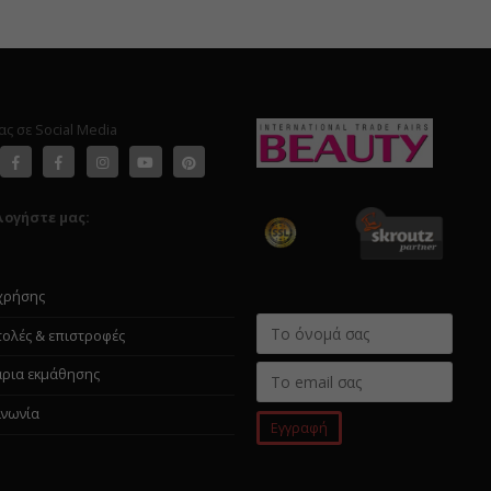
ας σε Social Media
λογήστε μας:
χρήσης
ολές & επιστροφές
άρια εκμάθησης
ινωνία