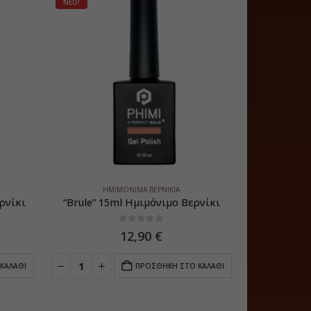
ΝΈΟ!
ΝΈΟ!
ΗΜΙΜΌΝΙΜΑ ΒΕΡΝΊΚΙΑ
ΗΜ
ρνίκι
“Brule” 15ml Ημιμόνιμο Βερνίκι
0
5
12,90
€
ΚΑΛΆΘΙ
ΠΡΟΣΘΉΚΗ ΣΤΟ ΚΑΛΆΘΙ