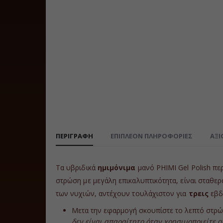
ΠΕΡΙΓΡΑΦΉ
ΕΠΙΠΛΈΟΝ ΠΛΗΡΟΦΟΡΊΕΣ
ΑΞΙ
Τα υβριδικά
ημιμόνιμα
μανό PHIMI Gel Polish πε
στρώση με μεγάλη επικαλυπτικότητα, είναι σταθερ
των νυχιών, αντέχουν τουλάχιστον για
τρεις
εβδο
Μετα την εφαρμογή σκουπίστε το λεπτό στρώμα
δεν είναι απαραίτητο όταν χρησιμοποιείτε 