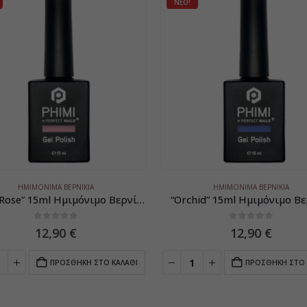
ΝΈΟ!
ΗΜΙΜΌΝΙΜΑ ΒΕΡΝΊΚΙΑ
ΗΜΙΜΌΝΙΜΑ ΒΕΡΝΊΚΙΑ
“Dusty Rose” 15ml Ημιμόνιμο Βερνίκι
“Orchid” 15ml Ημιμόνιμο Βε
0
5
0
5
12,90
€
12,90
€
ΠΡΟΣΘΉΚΗ ΣΤΟ ΚΑΛΆΘΙ
ΠΡΟΣΘΉΚΗ ΣΤΟ 