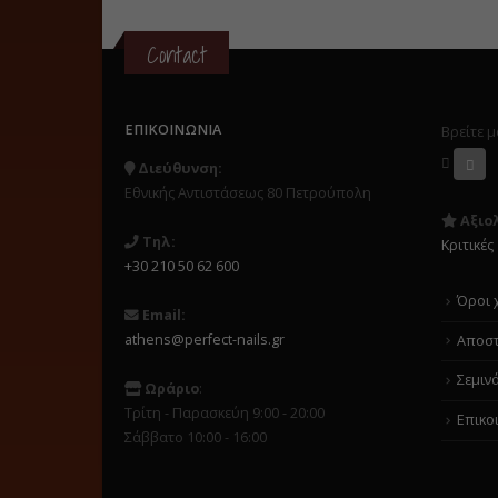
Contact
ΕΠΙΚΟΙΝΩΝΊΑ
Βρείτε μ
Διεύθυνση:
Εθνικής Αντιστάσεως 80 Πετρούπολη
Αξιο
Τηλ:
Κριτικές
+30 210 50 62 600
Όροι 
Email:
athens@perfect-nails.gr
Αποστ
Σεμιν
Ωράριο
:
Τρίτη - Παρασκεύη 9:00 - 20:00
Επικο
Σάββατο 10:00 - 16:00