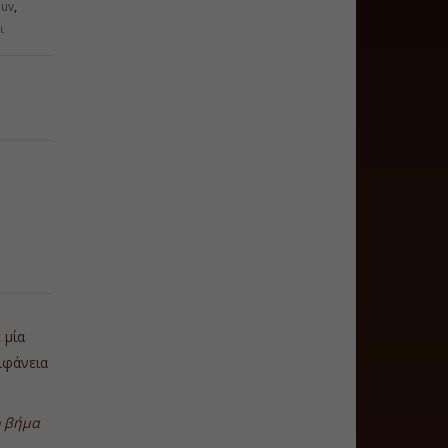
 uv
,
ι
 μία
ιφάνεια
ο βήμα