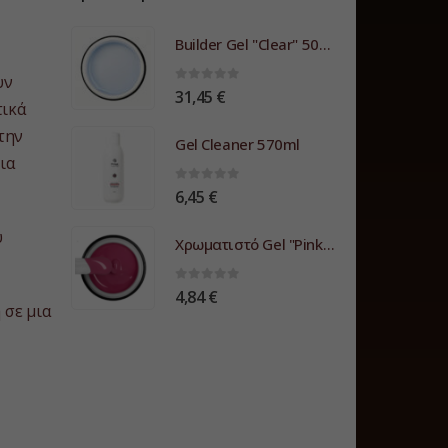
Builder Gel "Clear" 50gr.
υν
0
5
31,45
€
τικά
την
Gel Cleaner 570ml
ια
0
5
6,45
€
υ
Χρωματιστό Gel "Pink-Pink"
0
5
4,84
€
 σε μια