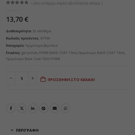
( Δεν υπάρχει καμία αξιολόγηση ακόμη. )
0
από 5
13,70
€
Διαθεσιμότητα:
Σε απόθεμα
Κωδικός προϊόντος:
#7700
Κατηγορία:
Ημιμόνιμα βερνίκια
Ετικέτες:
gel polish
,
PHIMI BASE COAT 15ml
,
Ημιμόνιμο BASE COAT 15ml
,
Ημιμόνιμο Base Coat 15ml PHIMI
ΠΡΟΣΘΉΚΗ ΣΤΟ ΚΑΛΆΘΙ
ΠΕΡΙΓΡΑΦΉ