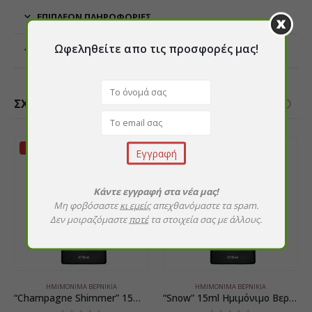
ΕΠΙΠΛΈΟΝ ΠΛΗΡΟΦΟΡΊΕΣ
Ωφεληθείτε απο τις προσφορές μας!
ΑΞΙΟΛΟΓΉΣΕΙΣ (0)
ΣΧΕΤΙΚΆ ΠΡΟΪΌΝΤΑ
ΝΈΟ!
ΝΈΟ!
Κάντε εγγραφή στα νέα μας!
Μη φοβόσαστε
κι εμείς
απεχθανόμαστε τα spam.
Δεν μοιραζόμαστε
ποτέ
τα στοιχεία σας με άλλους.
ΗΜΙΜΌΝΙΜΑ ΒΕΡΝΊΚΙΑ
ΗΜΙΜΌΝΙΜΑ ΒΕΡΝΊΚΙΑ
“Champagne Shimmer” 15ml Ημιμόνιμο Βερνίκι
“Snow” 15ml Ημιμόνιμο Βερνίκι