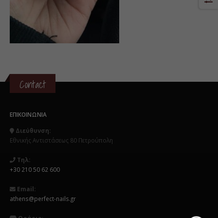
Contact
ΕΠΙΚΟΙΝΩΝΊΑ
Διεύθυνση:
Εθνικής Αντιστάσεως 80 Πετρούπολη
Τηλ:
+30 210 50 62 600
Email:
athens@perfect-nails.gr
Ωράριο
: