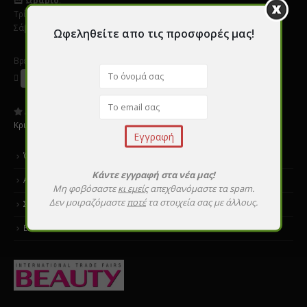
Τρίτη - Παρασκεύη 9:00 - 20:00
Σάββατο 10:00 - 16:00
Ωφεληθείτε απο τις προσφορές μας!
Βρείτε μας σε Social Media
Αξιολογήστε μας:
Κριτικές
Όροι χρήσης
Κάντε εγγραφή στα νέα μας!
Αποστολές & επιστροφές
Μη φοβόσαστε
κι εμείς
απεχθανόμαστε τα spam.
Δεν μοιραζόμαστε
ποτέ
τα στοιχεία σας με άλλους.
Σεμινάρια εκμάθησης
Επικοινωνία