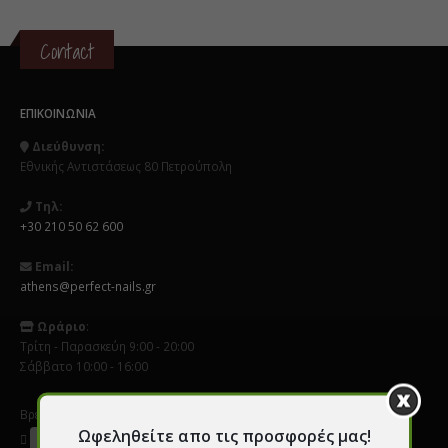
Contact
ΕΠΙΚΟΙΝΩΝΊΑ
Διεύθυνση:
Εθνικής Αντιστάσεως 80 Πετρούπολη
Τηλ:
+30 210 50 62 600
Email:
athens@perfect-nails.gr
Ωράριο
:
Τρίτη - Παρασκεύη 9:00 - 20:00
Σάββατο 10:00 - 16:00
Βρείτε μας σε Social Media
Ωφεληθείτε απο τις προσφορές μας!