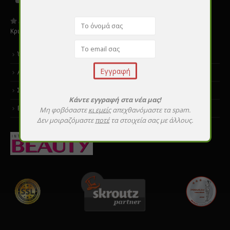
Αξιολογήστε μας:
Κριτικές
Όροι χρήσης
Αποστολές & επιστροφές
Σεμινάρια εκμάθησης
Κάντε εγγραφή στα νέα μας!
Επικοινωνία
Μη φοβόσαστε
κι εμείς
απεχθανόμαστε τα spam.
Δεν μοιραζόμαστε
ποτέ
τα στοιχεία σας με άλλους.