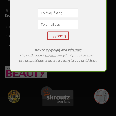
Αξιολογήστε μας:
Κριτικές
Όροι χρήσης
Αποστολές & επιστροφές
Σεμινάρια εκμάθησης
Κάντε εγγραφή στα νέα μας!
Επικοινωνία
Μη φοβόσαστε
κι εμείς
απεχθανόμαστε τα spam.
Δεν μοιραζόμαστε
ποτέ
τα στοιχεία σας με άλλους.