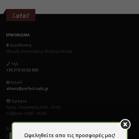
Contact
ΕΠΙΚΟΙΝΩΝΊΑ
Διεύθυνση:
Εθνικής Αντιστάσεως 80 Πετρούπολη
Τηλ:
+30 210 50 62 600
Email:
athens@perfect-nails.gr
Ωράριο
:
Τρίτη - Παρασκεύη 9:00 - 20:00
Σάββατο 10:00 - 16:00
Βρείτε μας σε Social Media
Ωφεληθείτε απο τις προσφορές μας!