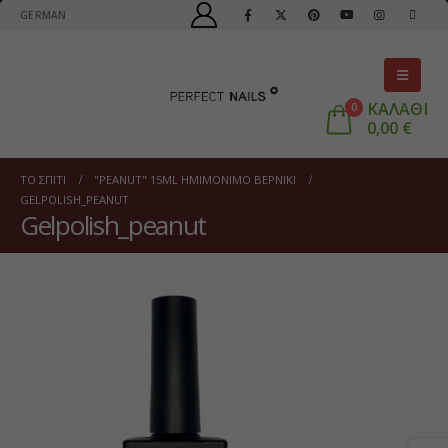
GERMAN
ΚΑΛΑΘΙ
0
0,00
€
ΤΟ ΣΠΊΤΙ
"PEANUT" 15ML ΗΜΙΜΌΝΙΜΟ ΒΕΡΝΊΚΙ
GELPOLISH_PEANUT
Gelpolish_peanut