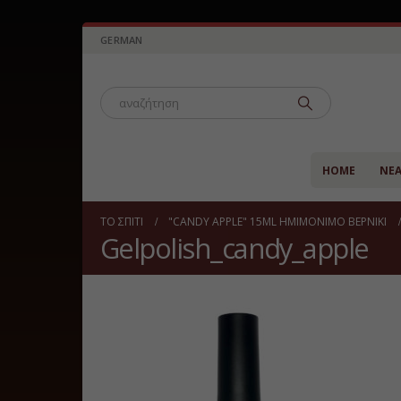
GERMAN
HOME
ΝΈ
ΤΟ ΣΠΊΤΙ
"CANDY APPLE" 15ML ΗΜΙΜΌΝΙΜΟ ΒΕΡΝΊΚΙ
Gelpolish_candy_apple