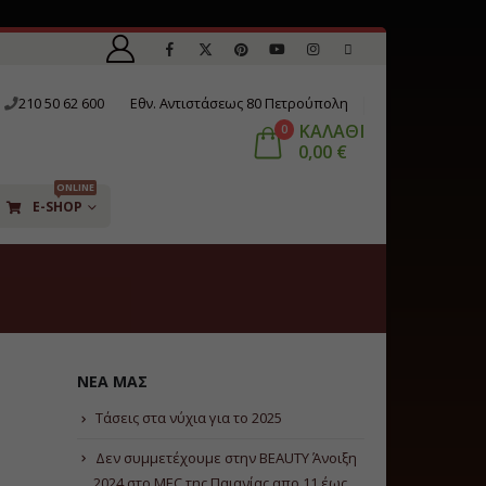
210 50 62 600
Εθν. Αντιστάσεως 80 Πετρούπολη
ΚΑΛΑΘΙ
0
0,00
€
ONLINE
E-SHOP
ΝΈΑ ΜΑΣ
Τάσεις στα νύχια για το 2025
Δεν συμμετέχουμε στην BEAUTY Άνοιξη
2024 στο ΜΕC της Παιανίας απο 11 έως