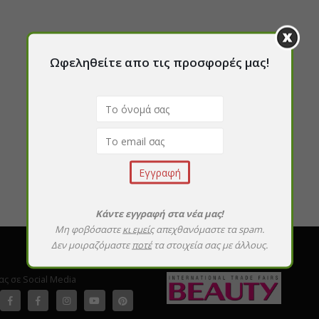
Ωφεληθείτε απο τις προσφορές μας!
Κάντε εγγραφή στα νέα μας!
Μη φοβόσαστε
κι εμείς
απεχθανόμαστε τα spam.
Δεν μοιραζόμαστε
ποτέ
τα στοιχεία σας με άλλους.
ας σε Social Media