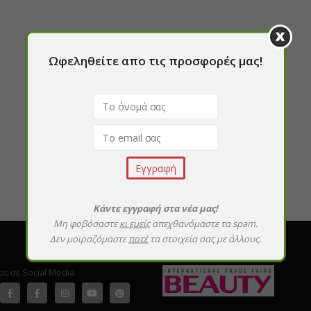
Ωφεληθείτε απο τις προσφορές μας!
Κάντε εγγραφή στα νέα μας!
Μη φοβόσαστε
κι εμείς
απεχθανόμαστε τα spam.
Δεν μοιραζόμαστε
ποτέ
τα στοιχεία σας με άλλους.
ας σε Social Media