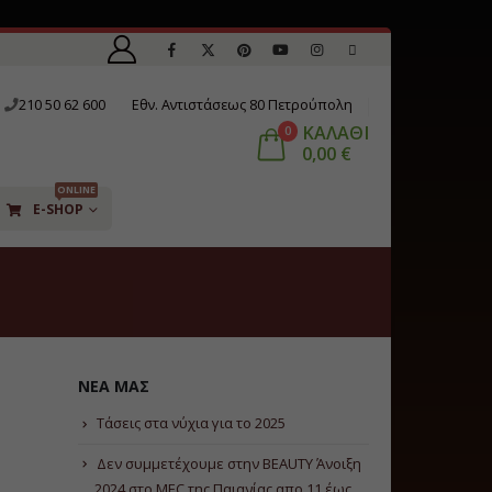
210 50 62 600
Εθν. Αντιστάσεως 80 Πετρούπολη
ΚΑΛΑΘΙ
0
0,00
€
ONLINE
E-SHOP
ΝΈΑ ΜΑΣ
Τάσεις στα νύχια για το 2025
Δεν συμμετέχουμε στην BEAUTY Άνοιξη
2024 στο ΜΕC της Παιανίας απο 11 έως