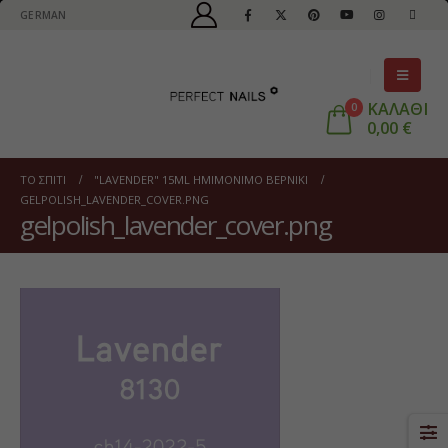
GERMAN
ΚΑΛΑΘΙ
0
0,00
€
ΤΟ ΣΠΊΤΙ
"LAVENDER" 15ML ΗΜΙΜΌΝΙΜΟ ΒΕΡΝΊΚΙ
GELPOLISH_LAVENDER_COVER.PNG
gelpolish_lavender_cover.png