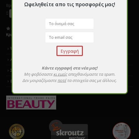
Ωφεληθείτε απο τις προσφορές μας!
Βρείτε μας σε Social Media
Αξιολογήστε μας:
Κριτικές
Όροι χρήσης
Αποστολές & επιστροφές
Κάντε εγγραφή στα νέα μας!
Σεμινάρια εκμάθησης
Μη φοβόσαστε
κι εμείς
απεχθανόμαστε τα spam.
Δεν μοιραζόμαστε
ποτέ
τα στοιχεία σας με άλλους.
Επικοινωνία