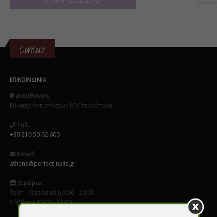
Contact
ΕΠΙΚΟΙΝΩΝΊΑ
Διεύθυνση:
Εθνικής Αντιστάσεως 80 Πετρούπολη
Τηλ:
+30 210 50 62 600
Email:
athens@perfect-nails.gr
Ωράριο
:
Τρίτη - Παρασκεύη 9:00 - 20:00
Σάββατο 10:00 - 16:00