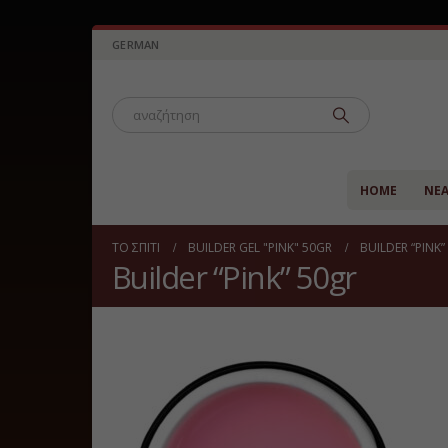
GERMAN
HOME
ΝΈ
ΤΟ ΣΠΊΤΙ
BUILDER GEL "PINK" 50GR
BUILDER “PINK”
Builder “Pink” 50gr