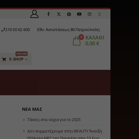
210 50 62 600
Εθν. Αντιστάσεως 80 Πετρούπολη
ΚΑΛΑΘΙ
0
0,00
€
ONLINE
E-SHOP
ΝΈΑ ΜΑΣ
Τάσεις στα νύχια για το 2025
Δεν συμμετέχουμε στην BEAUTY Άνοιξη
2024 στο ΜΕC της Παιανίας απο 11 έως