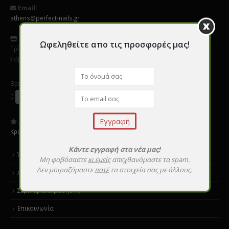
Email:
athens@perfect-nails.gr
Ωράριο
:
Ωφεληθείτε απο τις προσφορές μας!
Τρίτη - Παρασκεύη 9:00 - 20:00
Σάββατο 10:00 - 16:00
Βρείτε μας σε Social Media
Αξιολογήστε μας:
Κριτικές
Κάντε εγγραφή στα νέα μας!
Όροι χρήσης
Μη φοβόσαστε
κι εμείς
απεχθανόμαστε τα spam.
Δεν μοιραζόμαστε
ποτέ
τα στοιχεία σας με άλλους.
Αποστολές & επιστροφές
Σεμινάρια εκμάθησης
Επικοινωνία