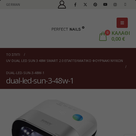
GERMAN
ΚΑΛΑΘΙ
0
0,00
€
ΤΟ ΣΠΊΤΙ
UV DUAL LED SUN 3 48W SMART 2.0 EΠΑΓΓΕΛΜΑΤΙΚΌ ΦΟΥΡΝΆΚΙ ΝΥΧΙΏΝ
DUAL-LED-SUN-3-48W-1
dual-led-sun-3-48w-1