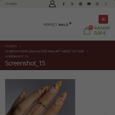
GERMAN
ΚΑΛΑΘΙ
0
0,00
€
ΤΟ ΣΠΊΤΙ
ΟΙ ΜΕΓΑΛΎΤΕΡΕΣ ΑΝΟΙΞΙΆΤΙΚΕΣ NAIL ART ΤΆΣΕΙΣ ΤΟΥ 2023
SCREENSHOT_15
Screenshot_15