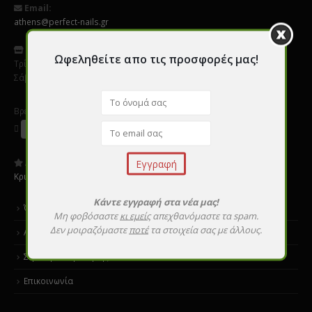
Email:
athens@perfect-nails.gr
Ωράριο
:
Ωφεληθείτε απο τις προσφορές μας!
Τρίτη - Παρασκεύη 9:00 - 20:00
Σάββατο 10:00 - 16:00
Βρείτε μας σε Social Media
Αξιολογήστε μας:
Κριτικές
Κάντε εγγραφή στα νέα μας!
Όροι χρήσης
Μη φοβόσαστε
κι εμείς
απεχθανόμαστε τα spam.
Δεν μοιραζόμαστε
ποτέ
τα στοιχεία σας με άλλους.
Αποστολές & επιστροφές
Σεμινάρια εκμάθησης
Επικοινωνία