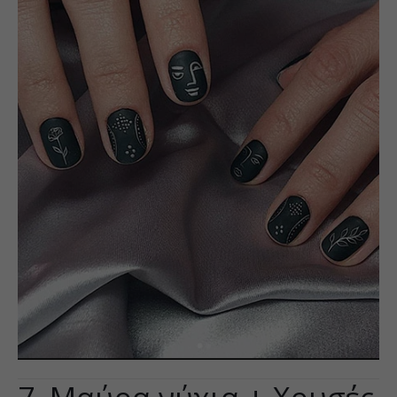
7. Μαύρα νύχια + Χρυσές