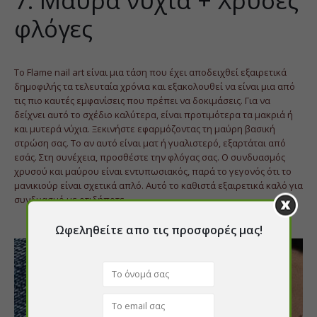
φλόγες
Το Flame nail art είναι μια τάση που έχει αποδειχθεί εξαιρετικά
δημοφιλής τα τελευταία χρόνια και εξακολουθεί να είναι μια από
τις πιο καυτές εμφανίσεις που πρέπει να δοκιμάσεις. Για να
δείχνει αυτό το σχέδιο καλύτερα, είναι προτιμότερα τα μακριά ή
και μυτερά νύχια. Ξεκινήστε εφαρμόζοντας τη μαύρη βασική
στρώση σας. Το αν αυτό είναι ματ ή γυαλιστερό, εξαρτάται από
εσάς. Στη συνέχεια, προσθέστε την φλόγας σας. Ο συνδυασμός
χρυσού και μαύρου είναι εντυπωσιακός, παρά το γεγονός ότι το
μανικιούρ είναι σχετικά απλό. Αυτό το καθιστά εξαιρετικά καλό για
συνδυασμό με οτιδήποτε.
Ωφεληθείτε απο τις προσφορές μας!