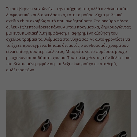
Το ροζ βερνίκι νυχιών έχει την απήχησή του, αλλά αν θέλετε κάτι
διαφορετικό και διασκεδαστικό, τότε τα μαύρα νύχια με λευκό
σχέδιο είναι ακριβώς αυτό που αναζητούσατε. Στο σκούρο φόντο,
οι λευκές λεπτομέρειες κάνουν μπαμ πραγματικά, δημιουργώντας
μια εντυπωσιακή λιτή εμφάνιση. Η αφηρημένη αίσθηση του
σχεδίου τραβάει τα βλέμματα στα νύχια σας, γι’ αυτό φροντίστε να
τα έχετε προσεγμένα. Είπαμε ότι αυτός ο συνδυασμός χρωμάτων
είναι επίσης σούπερ ευέλικτος; Μπορείτε να το φορέσετε ρούχο
με σχεδόν οποιοδήποτε χρώμα. Τούτου λεχθέντος, εάν θέλετε μια
πιο βελτιωμένη εμφάνιση, επιλέξτε ένα ρούχο σε σταθερό,
ουδέτερο τόνο.