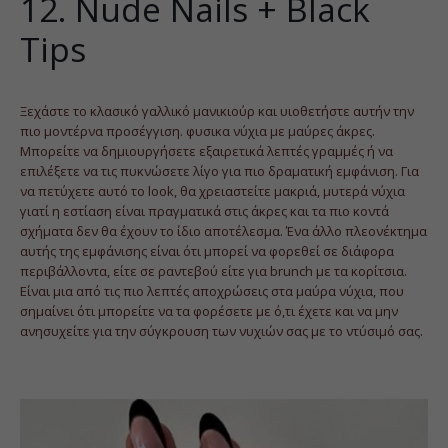
12. Nude Nails + Black
Tips
Ξεχάστε το κλασικό γαλλικό μανικιούρ και υιοθετήστε αυτήν την
πιο μοντέρνα προσέγγιση. φυσικα νύχια με μαύρες άκρες.
Μπορείτε να δημιουργήσετε εξαιρετικά λεπτές γραμμές ή να
επιλέξετε να τις πυκνώσετε λίγο για πιο δραματική εμφάνιση. Για
να πετύχετε αυτό το look, θα χρειαστείτε μακριά, μυτερά νύχια
γιατί η εστίαση είναι πραγματικά στις άκρες και τα πιο κοντά
σχήματα δεν θα έχουν το ίδιο αποτέλεσμα. Ένα άλλο πλεονέκτημα
αυτής της εμφάνισης είναι ότι μπορεί να φορεθεί σε διάφορα
περιβάλλοντα, είτε σε ραντεβού είτε για brunch με τα κορίτσια.
Είναι μια από τις πιο λεπτές αποχρώσεις στα μαύρα νύχια, που
σημαίνει ότι μπορείτε να τα φορέσετε με ό,τι έχετε και να μην
ανησυχείτε για την σύγκρουση των νυχιών σας με το ντύσιμό σας.