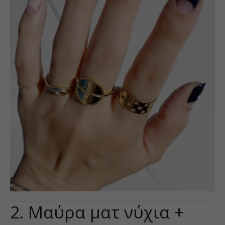
2. Μαύρα ματ νύχια +