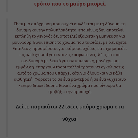
τρόπο που το μαύρο μπορεί.
Είναι μια απόχρωση που συχνά συνδέεται με τη δύναμη, τη
δύναμη και την πολυπλοκότητα, επομένως δεν αποτελεί
έκπληξη το γεγονός ότι αποτελεί εξαιρετική Έμπνευση για
μανικιούρ. Είναι επίσης το χρώμα που ταιριάζει με ό,τι έχετε.
Επιπλέον, προσφέρεται για διάφορα σχέδια, είτε χρησιμεύει
ως background για έντονες και φωτεινές ιδέες είτε σε
συνδυασμό με λευκό για εντυπωσιακή, μονόχρωμη
εμφάνιση. Υπάρχουν τόσοι πολλοί τρόποι να αγκαλιάσεις
αυτό το χρώμα που υπάρχει κάτι για όλους και για κάθε
αισθητική. Φορέστε το σε ένα ραντεβού ή σε ένα νυχτερινό
κέντρο διασκέδασης. Είναι ένα χρώμα που σίγουρα θα
τραβήξει την προσοχή.
Δείτε παρακάτω 22 ιδέες μαύρο χρώμα στα
νύχια!